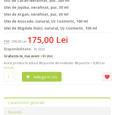
Unt de Cacao Nerafinat, pur, 200 ml
Ulei de Jojoba, nerafinat, pur, 30 ml
Ulei de Argan, nerafinat, pur, 30 ml
Ulei de Avocado, natural, Uz Cosmetic, 100 ml
Ulei de Migdale Dulci, natural, Uz Cosmetic. 100 ml
175,00 Lei
PRP
:
290,00 Lei
Disponibilitate:
In stoc
Grabeste-te, mai avem
4
în stoc
Acest produs iti aduce
88
puncte de loialitate.
88 puncte = 8,80 Lei.
Detalii
Adauga in cos
Caracteristici generale
Recenzii