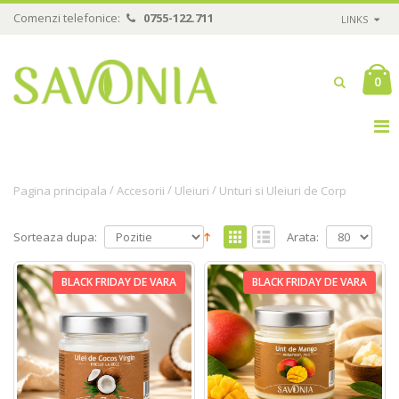
Comenzi telefonice:
0755-122.711
LINKS
0
/
/
/
Pagina principala
Accesorii
Uleiuri
Unturi si Uleiuri de Corp
Sorteaza dupa:
Arata:
BLACK FRIDAY DE VARA
BLACK FRIDAY DE VARA