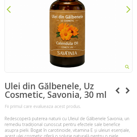
Ulei din Gălbenele, Uz
Cosmetic, Savonia, 30 ml
Fii primul care evalueaza acest produs.
Redescoperă puterea naturii cu Uleiul de Gălbenele Savonia, un
remediu tradițional cunoscut pentru efectele sale benefice
asupra pielii. Bogat în carotinoide, vitamina E și uleiuri esențiale,
acest ulei cosmetic oferă o soluție naturală pentru o piele