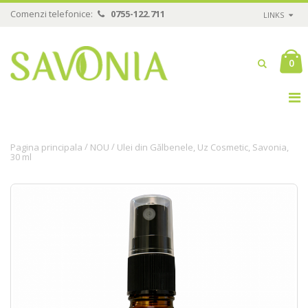
Comenzi telefonice:
0755-122.711
LINKS
0
/
/
Pagina principala
NOU
Ulei din Gălbenele, Uz Cosmetic, Savonia,
30 ml