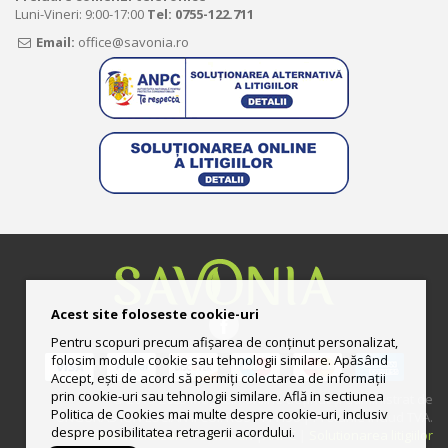
Luni-Vineri: 9:00-17:00
Tel:
0755-122.711
Email:
office@savonia.ro
Acest site foloseste cookie-uri
Pentru scopuri precum afișarea de conținut personalizat,
folosim module cookie sau tehnologii similare. Apăsând
Accept, ești de acord să permiți colectarea de informații
prin cookie-uri sau tehnologii similare. Află in sectiunea
© 2013-2025 Magazin online deţinut şi administrat de
Politica de Cookies mai multe despre cookie-uri, inclusiv
UNGURAS ION LUCIAN II CUI: RO33444158 | Preturile includ TVA.
despre posibilitatea retragerii acordului.
Politica de utilizare Cookie-uri
|
ANPC
|
Solutionarea litigiilor