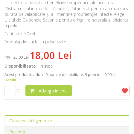
pentru a amplifica beneficiile terapeutice ale acestora.
Păstrați uleiul într-un loc răcoros și întunecat pentru a-i maximiza
durata de valabilitate și a-i menține proprietățile intacte. Alege
Uleiul de Gălbenele Savonia pentru o îngrijire naturală și eficientă
a pielii!
Cantitate: 30 ml
Ambalaj din sticla cu pulverizator
18,00 Lei
PRP
:
25,00 Lei
Disponibilitate:
In stoc
Acest produs iti aduce
9
puncte de loialitate.
9 puncte = 0,90 Lei.
Detalii
Adauga in cos
Caracteristici generale
Recenzii