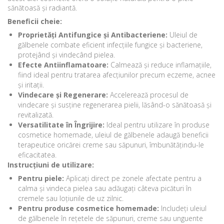
sănătoasă și radiantă.
Beneficii cheie:
Proprietăți Antifungice și Antibacteriene:
Uleiul de
gălbenele combate eficient infecțiile fungice și bacteriene,
protejând și vindecând pielea.
Efecte Antiinflamatoare:
Calmează și reduce inflamațiile,
fiind ideal pentru tratarea afecțiunilor precum eczeme, acnee
și iritații.
Vindecare și Regenerare:
Accelerează procesul de
vindecare și susține regenerarea pielii, lăsând-o sănătoasă și
revitalizată.
Versatilitate în Îngrijire:
Ideal pentru utilizare în produse
cosmetice homemade, uleiul de gălbenele adaugă beneficii
terapeutice oricărei creme sau săpunuri, îmbunătățindu-le
eficacitatea.
Instrucțiuni de utilizare:
Pentru piele:
Aplicați direct pe zonele afectate pentru a
calma și vindeca pielea sau adăugați câteva picături în
cremele sau loțiunile de uz zilnic.
Pentru produse cosmetice homemade:
Includeți uleiul
de gălbenele în rețetele de săpunuri, creme sau unguente