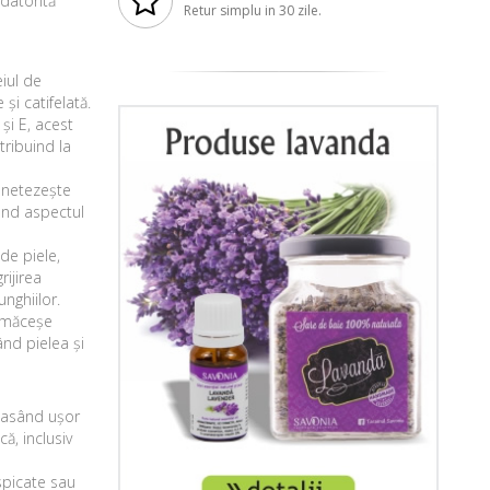
datorită
Retur simplu in 30 zile.
eiul de
și catifelată.
și E, acest
tribuind la
l netezește
ând aspectul
de piele,
rijirea
nghiilor.
e măceșe
nd pielea și
 masând ușor
ă, inclusiv
spicate sau