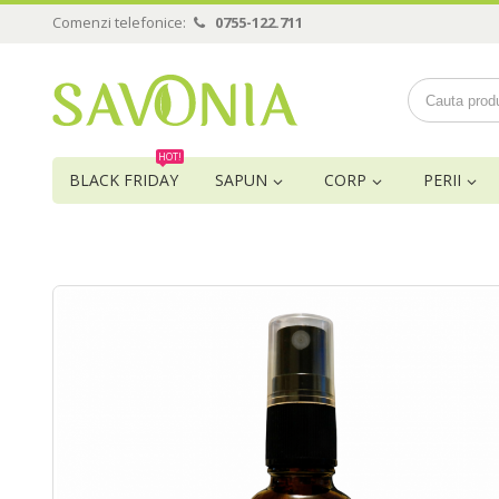
Comenzi telefonice:
0755-122.711
HOT!
BLACK FRIDAY
SAPUN
CORP
PERII