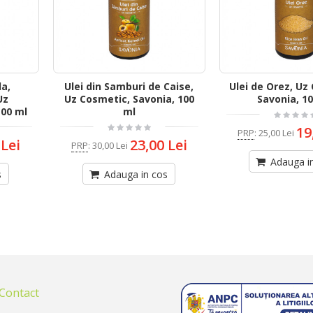
la,
Ulei din Samburi de Caise,
Ulei de Orez, Uz
Uz
Uz Cosmetic, Savonia, 100
Savonia, 1
100 ml
ml
19
PRP
:
25,00 Lei
 Lei
23,00 Lei
PRP
:
30,00 Lei
Adauga i
s
Adauga in cos
 Contact