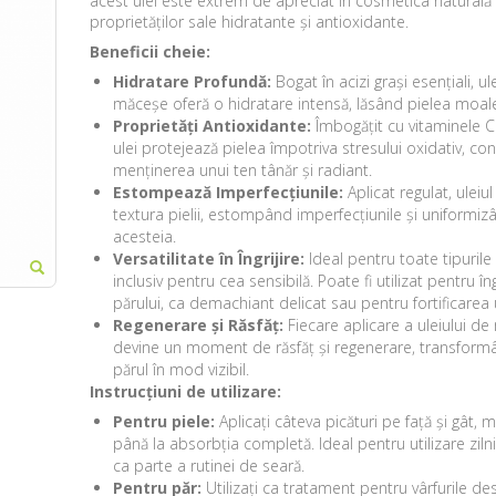
acest ulei este extrem de apreciat în cosmetica naturală 
proprietăților sale hidratante și antioxidante.
Beneficii cheie:
Hidratare Profundă:
Bogat în acizi grași esențiali, ul
măceșe oferă o hidratare intensă, lăsând pielea moale 
Proprietăți Antioxidante:
Îmbogățit cu vitaminele C 
ulei protejează pielea împotriva stresului oxidativ, con
menținerea unui ten tânăr și radiant.
Estompează Imperfecțiunile:
Aplicat regulat, uleiu
textura pielii, estompând imperfecțiunile și uniformiz
acesteia.
Versatilitate în Îngrijire:
Ideal pentru toate tipurile 
inclusiv pentru cea sensibilă. Poate fi utilizat pentru îng
părului, ca demachiant delicat sau pentru fortificarea u
Regenerare și Răsfăț:
Fiecare aplicare a uleiului d
devine un moment de răsfăț și regenerare, transformâ
părul în mod vizibil.
Instrucțiuni de utilizare:
Pentru piele:
Aplicați câteva picături pe față și gât,
până la absorbția completă. Ideal pentru utilizare zilnic
ca parte a rutinei de seară.
Pentru păr:
Utilizați ca tratament pentru vârfurile de