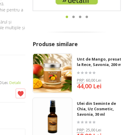
ă.
hie pentru a
ărul și
le multiple și
Produse similare
Unt de Mango, presat
la Rece, Savonia, 200 ml
PRP
:
60,00 Lei
 Lei.
Detalii
44,00 Lei
Ulei din Seminte de
Chia, Uz Cosmetic,
Savonia, 30 ml
PRP
:
25,00 Lei