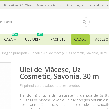
Bine ați venit în Tărâmul Savonia, atelierul din inima munților unde producem 
NEW
NEW
CASA
ULEIURI
PACHETE
CADOU
ACCESOR
/
/
Pagina principala
Cadou
Ulei de Măceșe, Uz Cosmetic, Savonia, 30 ml
Ulei de Măceșe, Uz
Cosmetic, Savonia, 30 ml
Fii primul care evalueaza acest produs.
Transformă-ți rutina de frumusețe într-un ritual de răsfăț 
cu Uleiul de Măceșe Savonia, un elixir prețios obținut din
Rosa canina. Cunoscut și sub numele de ulei de trandafir 