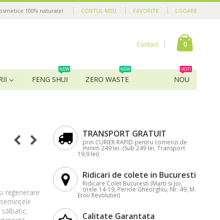
cosmetice 100% naturale!
CONTUL MEU
FAVORITE
LOGARE
0
Contact
NEW
NEW
HOT!
II
FENG SHUI
ZERO WASTE
NOU
TRANSPORT GRATUIT
prin CURIER RAPID pentru comenzi de
minim 249 lei. (Sub 249 lei, Transport
19,9 lei)
Ridicari de colete in Bucuresti
Ridicare Colet Bucuresti (Marti si Joi,
orele 14-19, Pericle Gheorghiu, Nr. 49, M.
și regenerare
Eroii Revolutiei)
 semințele
sălbatic,
Calitate Garantata