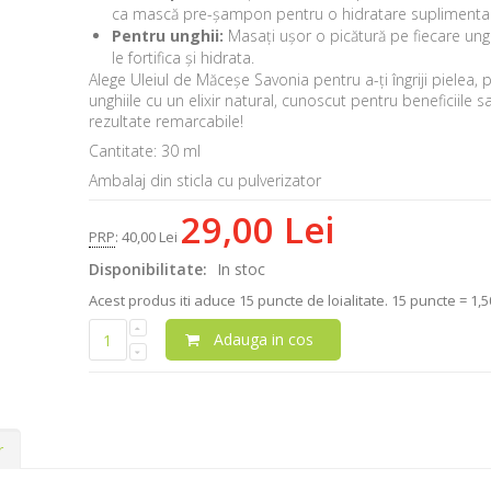
ca mască pre-șampon pentru o hidratare suplimentar
Pentru unghii:
Masați ușor o picătură pe fiecare ung
le fortifica și hidrata.
Alege Uleiul de Măceșe Savonia pentru a-ți îngriji pielea, p
unghiile cu un elixir natural, cunoscut pentru beneficiile sa
rezultate remarcabile!
Cantitate: 30 ml
Ambalaj din sticla cu pulverizator
29,00 Lei
PRP
:
40,00 Lei
Disponibilitate:
In stoc
Acest produs iti aduce
15
puncte de loialitate.
15 puncte = 1,50
Adauga in cos
r