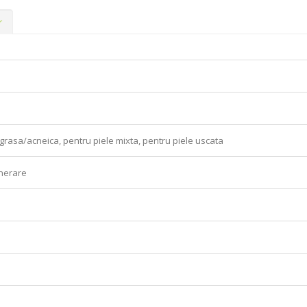
r
 grasa/acneica, pentru piele mixta, pentru piele uscata
enerare