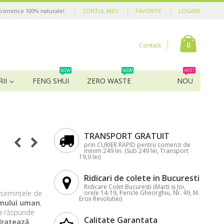
cosmetice 100% naturale!
CONTUL MEU
FAVORITE
LOGARE
0
Contact
NEW
NEW
HOT!
II
FENG SHUI
ZERO WASTE
NOU
TRANSPORT GRATUIT
prin CURIER RAPID pentru comenzi de
minim 249 lei. (Sub 249 lei, Transport
19,9 lei)
Ridicari de colete in Bucuresti
Ridicare Colet Bucuresti (Marti si Joi,
n semințele de
orele 14-19, Pericle Gheorghiu, Nr. 49, M.
Eroii Revolutiei)
mului uman
,
oba răspunde
Calitate Garantata
dratează