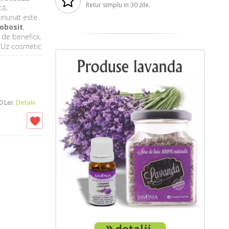
Retur simplu in 30 zile.
ă,
minunat este
 obosit
,
de beneficii,
. Uz cosmetic
 Lei.
Detalii