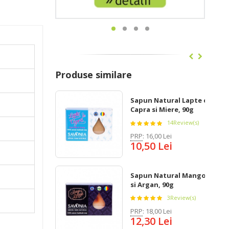
Produse similare
Sapun Natural Lapte de
Capra si Miere, 90g
14
Review(s)
PRP
:
16,00 Lei
10,50 Lei
Sapun Natural Mango
si Argan, 90g
3
Review(s)
PRP
:
18,00 Lei
12,30 Lei