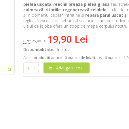
pielea uscată
,
reechilibrează pielea grasă
sau acneic
calmează iritațiile
,
regenerează celulele
. La fel de 
și în domeniul capilar: întreține și
repară părul uscat și
reglează excesul de sebum al scalpului. Prin multitudinea 
uleiul de jojoba oferă un strop de magie corpului nostru
19,90 Lei
PRP
:
25,00 Lei
Disponibilitate:
In stoc
Acest produs iti aduce
10
puncte de loialitate.
10 puncte = 1,00
Adauga in cos