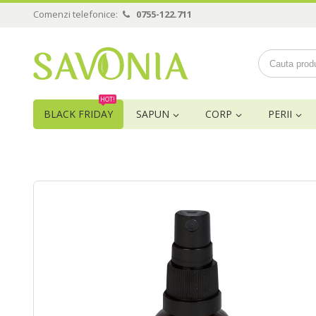
Comenzi telefonice:
0755-122.711
HOT!
BLACK FRIDAY
SAPUN
CORP
PERII