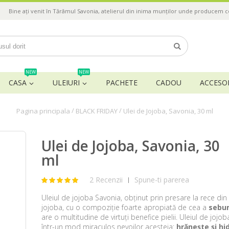
Bine ați venit în Tărâmul Savonia, atelierul din inima munților unde producem 
NEW
NEW
CASA
ULEIURI
PACHETE
CADOU
ACCESOR
/
/
Pagina principala
BLACK FRIDAY
Ulei de Jojoba, Savonia, 30 ml
Ulei de Jojoba, Savonia, 30
ml
2 Recenzii
Spune-ti parerea
|
Uleiul de jojoba Savonia, obținut prin presare la rece di
jojoba, cu o compoziție foarte apropiată de cea a
sebu
are o multitudine de virtuți benefice pielii. Uleiul de joj
într-un mod miraculos nevoilor acesteia:
hrănește și hi