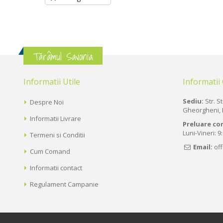
Tărâmul Savonia
Informatii Utile
Informatii
Sediu:
Str. St
Despre Noi
Gheorgheni, 
Informatii Livrare
Preluare co
Luni-Vineri: 9
Termeni si Conditii
Email:
of
Cum Comand
Informatii contact
Regulament Campanie