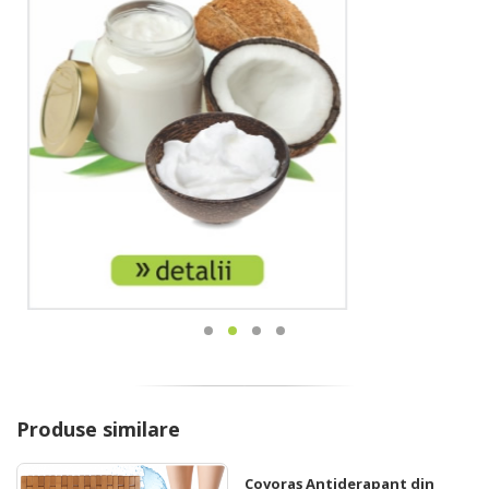
Produse similare
Covoraș Antiderapant din