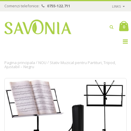
Comenzi telefonice:
0755-122.711
LINKS
0
/
/
Pagina principala
NOU
Stativ Muzical pentru Partituri, Tripod,
Ajustabil – Negru