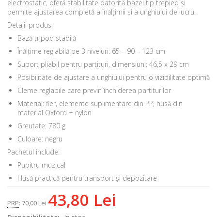
electrostatic, oferă stabilitate datorită bazei tip trepied și
permite ajustarea completă a înălțimii și a unghiului de lucru.
Detalii produs:
Bază tripod stabilă
Înălțime reglabilă pe 3 niveluri: 65 – 90 – 123 cm
Suport pliabil pentru partituri, dimensiuni: 46,5 x 29 cm
Posibilitate de ajustare a unghiului pentru o vizibilitate optimă
Cleme reglabile care previn închiderea partiturilor
Material: fier, elemente suplimentare din PP, husă din
material Oxford + nylon
Greutate: 780 g
Culoare: negru
Pachetul include:
Pupitru muzical
Husă practică pentru transport și depozitare
43,80 Lei
PRP
:
70,00 Lei