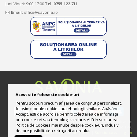
Luni-Vineri: 9:00-17:00
Tel:
0755-122.711
Email:
office@savonia.ro
Acest site foloseste cookie-uri
Pentru scopuri precum afișarea de conținut personalizat,
folosim module cookie sau tehnologii similare. Apăsând
Accept, ești de acord să permiți colectarea de informații
prin cookie-uri sau tehnologii similare. Află in sectiunea
© 2013-2025 Magazin online deţinut şi administrat de
Politica de Cookies mai multe despre cookie-uri, inclusiv
UNGURAS ION LUCIAN II CUI: RO33444158 | Preturile includ TVA.
despre posibilitatea retragerii acordului.
Politica de utilizare Cookie-uri
|
ANPC
|
Solutionarea litigiilor