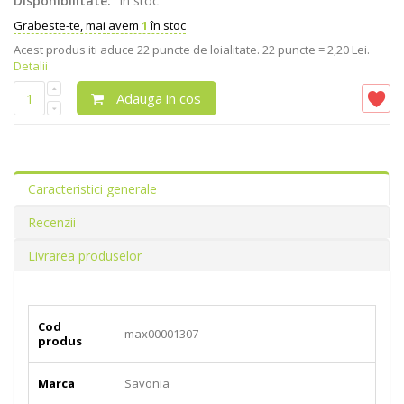
Disponibilitate:
In stoc
Grabeste-te, mai avem
1
în stoc
Acest produs iti aduce
22
puncte de loialitate.
22 puncte = 2,20 Lei.
Detalii
Adauga in cos
Caracteristici generale
Recenzii
Livrarea produselor
Cod
max00001307
produs
Marca
Savonia