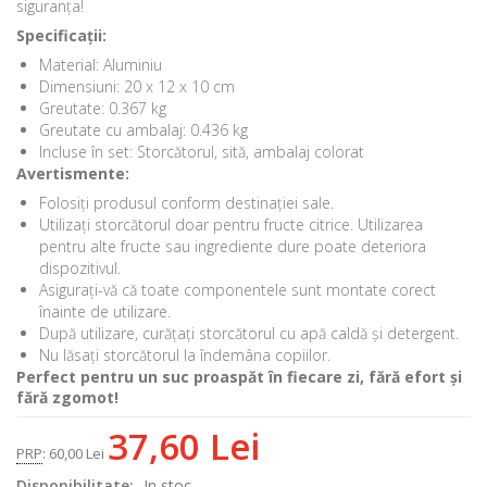
siguranța!
Specificații:
Material: Aluminiu
Dimensiuni: 20 x 12 x 10 cm
Greutate: 0.367 kg
Greutate cu ambalaj: 0.436 kg
Incluse în set: Storcătorul, sită, ambalaj colorat
Avertismente:
Folosiți produsul conform destinației sale.
Utilizați storcătorul doar pentru fructe citrice. Utilizarea
pentru alte fructe sau ingrediente dure poate deteriora
dispozitivul.
Asigurați-vă că toate componentele sunt montate corect
înainte de utilizare.
După utilizare, curățați storcătorul cu apă caldă și detergent.
Nu lăsați storcătorul la îndemâna copiilor.
Perfect pentru un suc proaspăt în fiecare zi, fără efort și
fără zgomot!
37,60 Lei
PRP
:
60,00 Lei
Disponibilitate:
In stoc