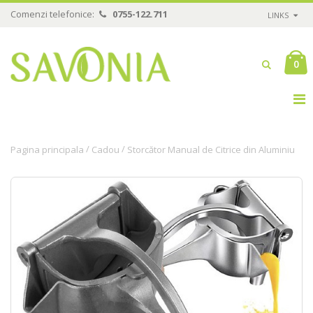
Comenzi telefonice:
0755-122.711
LINKS
0
/
/
Pagina principala
Cadou
Storcător Manual de Citrice din Aluminiu