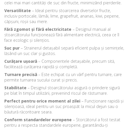
celei mai mari cantități de suc din fructe, minimizând pierderile.
Versatilitate
– Ideal pentru stoarcerea diverselor fructe,
inclusiv portocale, lămâi, lime, grapefruit, ananas, kiwi, pepene,
căpșuni, roșii sau mere.
Fără zgomot și fără electricitate
– Designul manual al
stoarcătorului funcționează fără alimentare electrică, ceea ce îl
face ecologic și silențios.
Suc pur
– Strainerul detașabil separă eficient pulpa și semințele,
lăsând un suc clar și gustos.
Curățare ușoară
– Componentele detașabile, precum sită,
facilitează curățarea rapidă și completă.
Turnare precisă
– Este echipat cu un vârf pentru turnare, care
permite turnarea sucului curat și precis.
Stabilitate
– Designul stoarcătorului asigură o prindere sigură
pe blat în timpul utilizării, prevenind riscul de răsturnare.
Perfect pentru orice moment al zilei
– Funcționare rapidă și
silențioasă, ideal pentru un suc proaspăt la micul dejun sau o
băutură răcoritoare seara.
Conform standardelor europene
– Storcătorul a fost testat
pentru a respecta standardele europene, garantându-ți