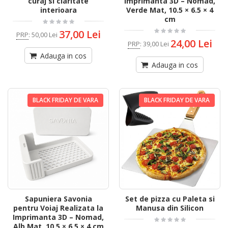
curaj si claritate
Imprimanta 3D – Nomad,
interioara
Verde Mat, 10.5 × 6.5 × 4
cm
37,00 Lei
PRP
:
50,00 Lei
24,00 Lei
PRP
:
39,00 Lei
Adauga in cos
Adauga in cos
BLACK FRIDAY DE VARA
BLACK FRIDAY DE VARA
Sapuniera Savonia
Set de pizza cu Paleta si
pentru Voiaj Realizata la
Manusa din Silicon
Imprimanta 3D – Nomad,
Alb Mat, 10.5 × 6.5 × 4 cm