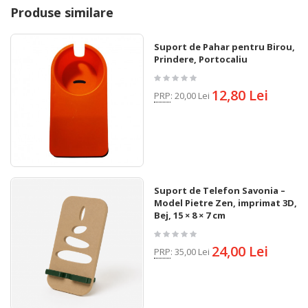
Produse similare
Suport de Pahar pentru Birou, cu
Prindere, Portocaliu
12,80 Lei
PRP
:
20,00 Lei
Suport de Telefon Savonia –
Model Pietre Zen, imprimat 3D,
Bej, 15 × 8 × 7 cm
24,00 Lei
PRP
:
35,00 Lei