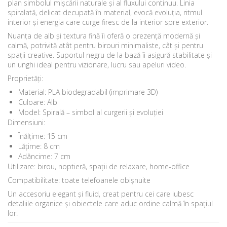
plan simbolul mișcării naturale și al fluxului continuu. Linia
spiralată, delicat decupată în material, evocă evoluția, ritmul
interior și energia care curge firesc de la interior spre exterior.
Nuanța de alb și textura fină îi oferă o prezență modernă și
calmă, potrivită atât pentru birouri minimaliste, cât și pentru
spații creative. Suportul negru de la bază îi asigură stabilitate și
un unghi ideal pentru vizionare, lucru sau apeluri video.
Proprietăți:
Material: PLA biodegradabil (imprimare 3D)
Culoare: Alb
Model: Spirală – simbol al curgerii și evoluției
Dimensiuni:
Înălțime: 15 cm
Lățime: 8 cm
Adâncime: 7 cm
Utilizare: birou, noptieră, spații de relaxare, home-office
Compatibilitate: toate telefoanele obișnuite
Un accesoriu elegant și fluid, creat pentru cei care iubesc
detaliile organice și obiectele care aduc ordine calmă în spațiul
lor.