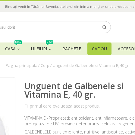
Bine ați venit în Tărâmul Savonia, atelierul din inima munților unde producem 
NEW
NEW
CASA
ULEIURI
PACHETE
CADOU
ACCESOR
/
/
Pagina principala
Corp
Unguent de Galbenele si Vitamina E, 40 gr.
Unguent de Galbenele si
Vitamina E, 40 gr.
Fii primul care evalueaza acest produs.
VITAMINA E -Proprietati: antioxidant, antiinflamatoare, cic
protejeaza de UV, previne deteriorarea celulara, regenera
GALBENELELE sunt emoliente, nutritive, antiseptice, acti