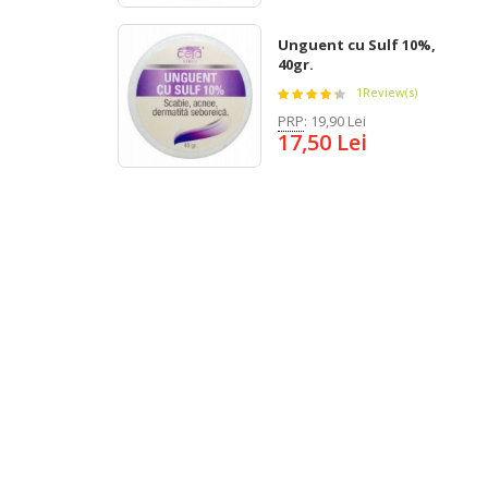
Unguent cu Sulf 10%,
40gr.
1
Review(s)
PRP
:
19,90 Lei
17,50 Lei