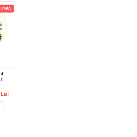
E VARA
ul
r.
 Lei
s