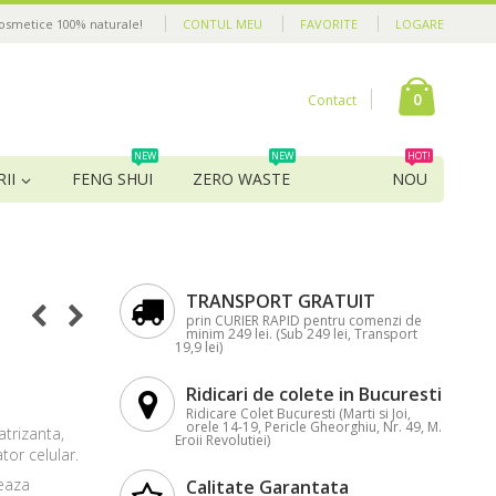
cosmetice 100% naturale!
CONTUL MEU
FAVORITE
LOGARE
0
Contact
NEW
NEW
HOT!
II
FENG SHUI
ZERO WASTE
NOU
TRANSPORT GRATUIT
prin CURIER RAPID pentru comenzi de
minim 249 lei. (Sub 249 lei, Transport
19,9 lei)
Ridicari de colete in Bucuresti
Ridicare Colet Bucuresti (Marti si Joi,
orele 14-19, Pericle Gheorghiu, Nr. 49, M.
atrizanta,
Eroii Revolutiei)
tor celular.
veaza
Calitate Garantata