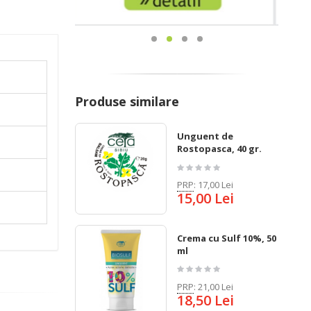
Produse similare
Unguent de
Rostopasca, 40 gr.
PRP
:
17,00 Lei
15,00 Lei
Crema cu Sulf 10%, 50
ml
PRP
:
21,00 Lei
18,50 Lei