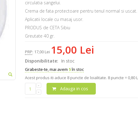
circulatia sangelui.
Crema de fata protectoare pentru tenul normal si uscat.
Aplicatii locale cu masaj usor.
PRODUS de CETA Sibiu
Greutate 40 gr.
15,00 Lei
PRP
:
17,00 Lei
Disponibilitate:
In stoc
Grabeste-te, mai avem
5
în stoc
Acest produs iti aduce
8
puncte de loialitate.
8 puncte = 0,80 L
Adauga in cos