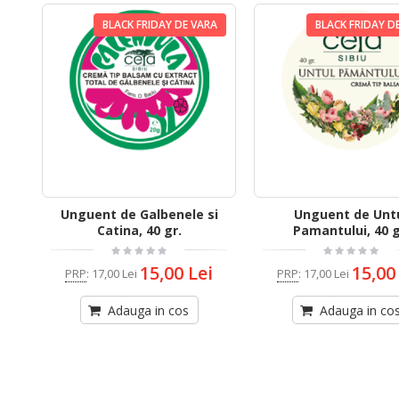
BLACK FRIDAY DE VARA
BLACK FRIDAY D
Unguent de Galbenele si
Unguent de Unt
Catina, 40 gr.
Pamantului, 40 g
15,00 Lei
15,00
PRP
:
17,00 Lei
PRP
:
17,00 Lei
Adauga in cos
Adauga in co