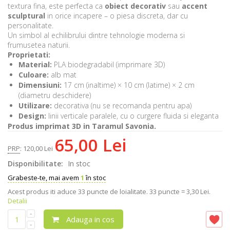
textura fina, este perfecta ca
obiect decorativ
sau
accent
sculptural
in orice incapere – o piesa discreta, dar cu
personalitate.
Un simbol al echilibrului dintre tehnologie moderna si
frumusetea naturii.
Proprietati:
Material:
PLA biodegradabil (imprimare 3D)
Culoare:
alb mat
Dimensiuni:
17 cm (inaltime) × 10 cm (latime) × 2 cm
(diametru deschidere)
Utilizare:
decorativa (nu se recomanda pentru apa)
Design:
linii verticale paralele, cu o curgere fluida si eleganta
Produs imprimat 3D in Taramul Savonia.
65,00 Lei
PRP
:
120,00 Lei
Disponibilitate:
In stoc
Grabeste-te, mai avem
1
în stoc
Acest produs iti aduce
33
puncte de loialitate.
33 puncte = 3,30 Lei.
Detalii
Adauga in cos