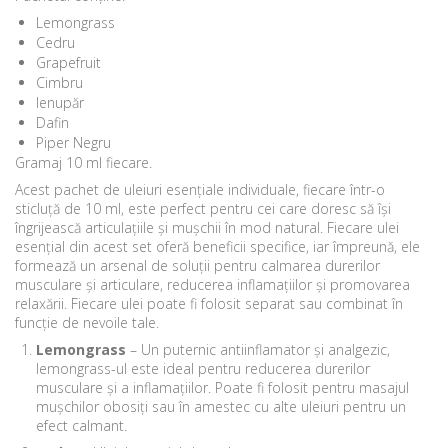
Lemongrass
Cedru
Grapefruit
Cimbru
Ienupăr
Dafin
Piper Negru
Gramaj 10 ml fiecare.
Acest pachet de uleiuri esențiale individuale, fiecare într-o
sticluță de 10 ml, este perfect pentru cei care doresc să își
îngrijească articulațiile și mușchii în mod natural. Fiecare ulei
esențial din acest set oferă beneficii specifice, iar împreună, ele
formează un arsenal de soluții pentru calmarea durerilor
musculare și articulare, reducerea inflamațiilor și promovarea
relaxării. Fiecare ulei poate fi folosit separat sau combinat în
funcție de nevoile tale.
Lemongrass
– Un puternic antiinflamator și analgezic,
lemongrass-ul este ideal pentru reducerea durerilor
musculare și a inflamațiilor. Poate fi folosit pentru masajul
mușchilor obosiți sau în amestec cu alte uleiuri pentru un
efect calmant.