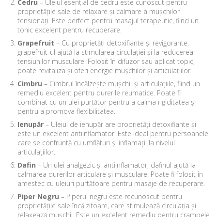
Cedru
– Uleiul esențial de cedru este cunoscut pentru
proprietățile sale de relaxare și calmare a mușchilor
tensionați. Este perfect pentru masajul terapeutic, fiind un
tonic excelent pentru recuperare.
Grapefruit
– Cu proprietăți detoxifiante și revigorante,
grapefruit-ul ajută la stimularea circulației și la reducerea
tensiunilor musculare. Folosit în difuzor sau aplicat topic,
poate revitaliza și oferi energie mușchilor și articulațiilor.
Cimbru
– Cimbrul încălzește mușchii și articulațiile, fiind un
remediu excelent pentru durerile reumatice. Poate fi
combinat cu un ulei purtător pentru a calma rigiditatea și
pentru a promova flexibilitatea.
Ienupăr
– Uleiul de ienupăr are proprietăți detoxifiante și
este un excelent antiinflamator. Este ideal pentru persoanele
care se confruntă cu umflături și inflamații la nivelul
articulațiilor.
Dafin
– Un ulei analgezic și antiinflamator, dafinul ajută la
calmarea durerilor articulare și musculare. Poate fi folosit în
amestec cu uleiuri purtătoare pentru masaje de recuperare.
Piper Negru
– Piperul negru este recunoscut pentru
proprietățile sale încălzitoare, care stimulează circulația și
relaxează mușchii. Este un excelent remediu pentru crampele