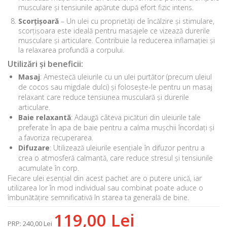
musculare și tensiunile apărute după efort fizic intens.
Scorțișoară
– Un ulei cu proprietăți de încălzire și stimulare,
scorțișoara este ideală pentru masajele ce vizează durerile
musculare și articulare. Contribuie la reducerea inflamației și
la relaxarea profundă a corpului.
Utilizări și beneficii:
Masaj
: Amestecă uleiurile cu un ulei purtător (precum uleiul
de cocos sau migdale dulci) și folosește-le pentru un masaj
relaxant care reduce tensiunea musculară și durerile
articulare.
Baie relaxantă
: Adaugă câteva picături din uleiurile tale
preferate în apa de baie pentru a calma mușchii încordați și
a favoriza recuperarea.
Difuzare
: Utilizează uleiurile esențiale în difuzor pentru a
crea o atmosferă calmantă, care reduce stresul și tensiunile
acumulate în corp.
Fiecare ulei esențial din acest pachet are o putere unică, iar
utilizarea lor în mod individual sau combinat poate aduce o
îmbunătățire semnificativă în starea ta generală de bine.
119,00 Lei
PRP
:
240,00 Lei