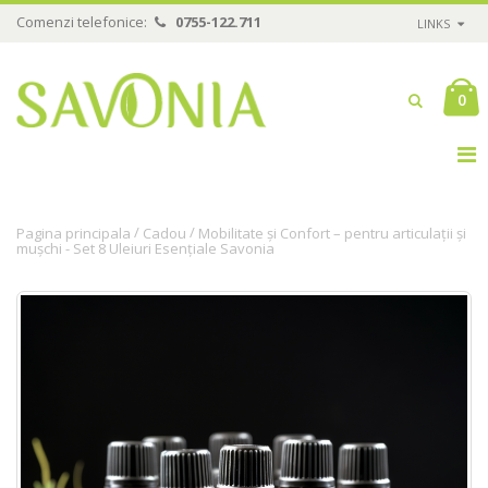
Comenzi telefonice:
0755-122.711
LINKS
0
/
/
Pagina principala
Cadou
Mobilitate și Confort – pentru articulații și
mușchi - Set 8 Uleiuri Esențiale Savonia