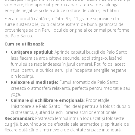
vindecare, fiind apreciat pentru capacitatea sa de a alunga
energiile negative și de a aduce o stare de calm și echilibru.
Fiecare bucată cântărește între 9 și 11 grame și provine din
surse sustenabile, cu o calitate extrem de bună, garantată de
proveniența sa din Peru, locul de origine al celor mai pure forme
de Palo Santo.
Cum se utilizează:
Curățarea spațiului:
Aprinde capătul bucății de Palo Santo,
lasă flacăra să ardă câteva secunde, apoi stinge-o, lăsând
fumul să se răspândească în jurul camerei. Poți folosi acest
ritual pentru a purifica aerul și a îndepărta energiile negative
din locuință.
Relaxare și meditație:
Fumul aromatic de Palo Santo
creează o atmosferă relaxantă, perfectă pentru meditație sau
yoga.
Calmare și echilibrare emoțională:
Proprietățile
liniștitoare ale Palo Santo îl fac ideal pentru a fi folosit după o
zi stresantă, ajutând la echilibrarea stărilor emoționale.
Recomandări:
Păstrează lemnul într-un loc uscat și folosește-l
cu grijă, bucurându-te de efectele sale aromatice și spirituale de
fiecare dată când simți nevoia de claritate și pace interioară.