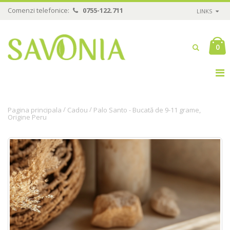
Comenzi telefonice:
0755-122.711
LINKS
0
/
/
Pagina principala
Cadou
Palo Santo - Bucată de 9-11 grame,
Origine Peru