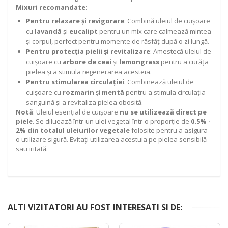
Mixuri recomandate:
Pentru relaxare și revigorare
: Combină uleiul de cuișoare
cu
lavandă
și
eucalipt
pentru un mix care calmează mintea
și corpul, perfect pentru momente de răsfăț după o zi lungă.
Pentru protecția pielii și revitalizare
: Amestecă uleiul de
cuișoare cu
arbore de ceai
și
lemongrass
pentru a curăța
pielea și a stimula regenerarea acesteia.
Pentru stimularea circulației
: Combinează uleiul de
cuișoare cu
rozmarin
și
mentă
pentru a stimula circulația
sanguină și a revitaliza pielea obosită.
Notă
: Uleiul esențial de cuișoare
nu se utilizează direct pe
piele
. Se diluează într-un ulei vegetal într-o proporție de
0.5% -
2% din totalul uleiurilor vegetale
folosite pentru a asigura
o utilizare sigură. Evitați utilizarea acestuia pe pielea sensibilă
sau iritată.
ALTI VIZITATORI AU FOST INTERESATI SI DE: