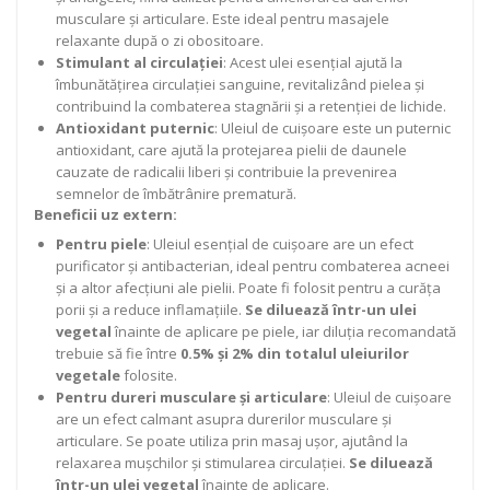
musculare și articulare. Este ideal pentru masajele
relaxante după o zi obositoare.
Stimulant al circulației
: Acest ulei esențial ajută la
îmbunătățirea circulației sanguine, revitalizând pielea și
contribuind la combaterea stagnării și a retenției de lichide.
Antioxidant puternic
: Uleiul de cuișoare este un puternic
antioxidant, care ajută la protejarea pielii de daunele
cauzate de radicalii liberi și contribuie la prevenirea
semnelor de îmbătrânire prematură.
Beneficii uz extern:
Pentru piele
: Uleiul esențial de cuișoare are un efect
purificator și antibacterian, ideal pentru combaterea acneei
și a altor afecțiuni ale pielii. Poate fi folosit pentru a curăța
porii și a reduce inflamațiile.
Se diluează într-un ulei
vegetal
înainte de aplicare pe piele, iar diluția recomandată
trebuie să fie între
0.5% și 2% din totalul uleiurilor
vegetale
folosite.
Pentru dureri musculare și articulare
: Uleiul de cuișoare
are un efect calmant asupra durerilor musculare și
articulare. Se poate utiliza prin masaj ușor, ajutând la
relaxarea mușchilor și stimularea circulației.
Se diluează
într-un ulei vegetal
înainte de aplicare.