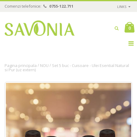
Comenzi telefonice:
0755-122.711
LINKS
0
/
/
Pagina principala
NOU
Set 5 buc - Cuisoare - Ulei Esential Natural
si Pur (uz extern)