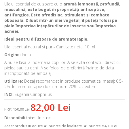
Uleiul esențial de cuișoare cu o
aromă lemnoasă, profundă,
masculină, este bogat în proprietăți antiseptice,
antifungice.
Este afrodisiac, stimulent și combate
oboseala. Diluat într-un ulei vegetal, îl puteți folosi pe
piele împotriva înțepăturilor de insecte sau împotriva
acneei.
Ideal pentru difuzoare de aromaterapie.
Ulei esential natural si pur - Cantitate neta: 10 ml
Origine:
India
A nu se lăsa la indemâna copiilor. A se evita contactul direct cu
pielea sau cu ochii. A se folosi de preferință înainte de data
inscripționată pe ambalaj.
Utilizare:
Dozaj recomandat în produse cosmetice, masaj: 0,5-
2%. În aromaterapie dozaj maxim 20%. Uz extern.
INCI:
Eugenia Cariophillus
82,00 Lei
PRP
:
150,00 Lei
Disponibilitate:
In stoc
Acest produs iti aduce
41
puncte de loialitate.
41 puncte = 4,10 Lei.