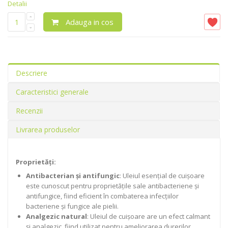
Detalii
Adauga in cos
Descriere
Caracteristici generale
Recenzii
Livrarea produselor
Proprietăți:
Antibacterian și antifungic
: Uleiul esențial de cuișoare
este cunoscut pentru proprietățile sale antibacteriene și
antifungice, fiind eficient în combaterea infecțiilor
bacteriene și fungice ale pielii.
Analgezic natural
: Uleiul de cuișoare are un efect calmant
și analgezic, fiind utilizat pentru ameliorarea durerilor