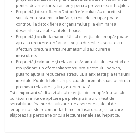
pentru dezinfectarea rănilor și pentru prevenirea infecțiilor.
Proprietăți detoxifiante: Datorită efectului său diuretic și
stimulant al sistemului limfatic, uleiul de ienupăr poate
contribui la detoxifierea organismului și la eliminarea
deșeurilor și a substanțelor toxice.
Proprietăți antiinflamatorii: Uleiul esențial de ienupăr poate
ajuta la reducerea inflamațiilor și a durerilor asociate cu
afecțiuni precum artrita, reumatismul sau durerile
musculare.
Proprietăți calmante și relaxante: Aroma uleiului esențial de
ienupăr are un efect calmant asupra sistemului nervos,
putând ajuta la reducerea stresului, a anxietății și a tensiunii
mentale. Poate fi folosit în practici de aromaterapie pentru a
promova relaxarea și liniștea interioară.
Este important să diluezi uleiul esențial de ienupăr într-un ulei
purtător înainte de aplicare pe piele și să faci un test de
sensibilitate înainte de utilizare. De asemenea, uleiul de
ienupăr nu este recomandat femeilor însărcinate, celor care
alăptează și persoanelor cu afecțiuni renale sau hepatice.