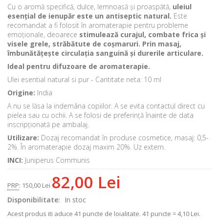
Cu o aromă specifică, dulce, lemnoasă și proaspătă,
uleiul
esențial de ienupăr este un antiseptic natural.
Este
recomandat a fi folosit în aromaterapie pentru probleme
emoționale, deoarece
stimulează curajul, combate frica și
visele grele, străbătute de coșmaruri.
Prin masaj,
îmbunătățește circulația sanguină și durerile articulare.
Ideal pentru difuzoare de aromaterapie.
Ulei esential natural si pur - Cantitate neta: 10 ml
Origine:
India
A nu se lăsa la indemâna copiilor. A se evita contactul direct cu
pielea sau cu ochii. A se folosi de preferință înainte de data
inscripționată pe ambalaj.
Utilizare:
Dozaj recomandat în produse cosmetice, masaj: 0,5-
2%. În aromaterapie dozaj maxim 20%. Uz extern.
INCI:
Juniperus Communis
82,00 Lei
PRP
:
150,00 Lei
Disponibilitate:
In stoc
Acest produs iti aduce
41
puncte de loialitate.
41 puncte = 4,10 Lei.