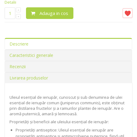
Detalii
Adauga in cos
Descriere
Caracteristici generale
Recenzii
Livrarea produselor
Uleiul esențial de ienupăr, cunoscut și sub denumirea de ulei
esențial de ienupăr comun (Juniperus communis), este obținut
prin distilarea fructelor și a ramurilor plantei de ienupăr. Are o
aromă puternică, amară și lemnoasă.
Proprietăți și beneficii ale uleiului esențial de ienupăr:
Proprietăți antiseptice: Uleiul esențial de ienupăr are
proprietăți antiseptice și antimicrobiene puternice, fiind util