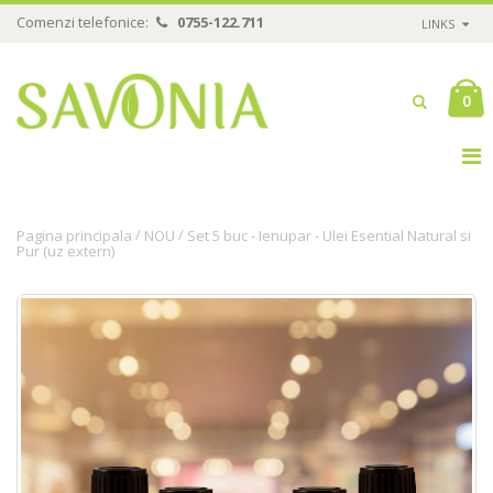
Comenzi telefonice:
0755-122.711
LINKS
0
/
/
Pagina principala
NOU
Set 5 buc - Ienupar - Ulei Esential Natural si
Pur (uz extern)