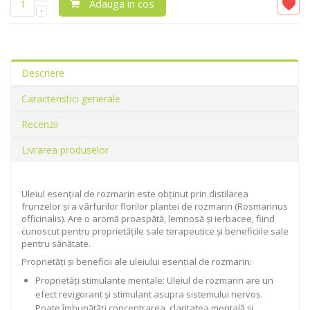
Adauga in cos
Descriere
Caracteristici generale
Recenzii
Livrarea produselor
Uleiul esențial de rozmarin este obținut prin distilarea
frunzelor și a vârfurilor florilor plantei de rozmarin (Rosmarinus
officinalis). Are o aromă proaspătă, lemnosă și ierbacee, fiind
cunoscut pentru proprietățile sale terapeutice și beneficiile sale
pentru sănătate.
Proprietăți și beneficii ale uleiului esențial de rozmarin:
Proprietăți stimulante mentale: Uleiul de rozmarin are un
efect revigorant și stimulant asupra sistemului nervos.
Poate îmbunătăți concentrarea, claritatea mentală și