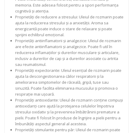
memoria. Este adesea folosit pentru a spori performanța
cognitivă și atenția.
Proprietăți de reducere a stresului: Uleiul de rozmarin poate
ajuta la reducerea stresului și a anxietății. Aroma sa
energizantă poate induce o stare de relaxare și poate
sprijini echilibrul emoțional.
Proprietăți antiinflamatorii și analgezice: Uleiul de rozmarin
are efecte antiinflamatorii și analgezice. Poate fi util în
reducerea inflamațiilor și durerilor musculare și articulare,
inclusiv a durerilor de cap și a durerilor asociate cu artrita
sau reumatismul.
Proprietăți expectorante: Uleiul esențial de rozmarin poate
ajuta la descongestionarea căilor respiratorii și la
ameliorarea simptomelor de răceală, gripă, tuse sau
sinuzită. Poate facilita eliminarea mucusului și promova o
respirație mai ușoară.
Proprietăți antioxidante: Uleiul de rozmarin conține compuși
antioxidanți care ajută la protejarea celulelor împotriva
stresului oxidativ și la prevenirea îmbătrânirii premature a
pielii. Poate fi folosit în produse de îngrijire a pielii pentru a
îmbunătăți aspectul general al acesteia.
Proprietăți stimulante pentru păr: Uleiul de rozmarin poate