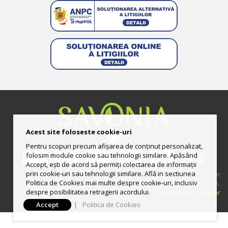
Acest site foloseste cookie-uri
Pentru scopuri precum afișarea de conținut personalizat,
folosim module cookie sau tehnologii similare. Apăsând
Accept, ești de acord să permiți colectarea de informații
prin cookie-uri sau tehnologii similare. Află in sectiunea
© 2013-2025 Magazin online deţinut şi administrat de
Politica de Cookies mai multe despre cookie-uri, inclusiv
UNGURAS ION LUCIAN II CUI: RO33444158 | Preturile includ TVA.
despre posibilitatea retragerii acordului.
Politica de utilizare Cookie-uri
|
ANPC
|
Solutionarea litigiilor
Accept
|
Politica de Cookies