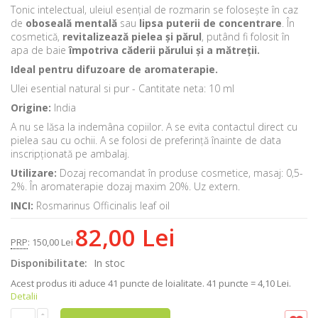
Tonic intelectual, uleiul esențial de rozmarin se folosește în caz
de
oboseală mentală
sau
lipsa puterii de concentrare
. În
cosmetică,
revitalizează pielea și părul
, putând fi folosit în
apa de baie
împotriva căderii părului și a mătreții.
Ideal pentru difuzoare de aromaterapie.
Ulei esential natural si pur - Cantitate neta: 10 ml
Origine:
India
A nu se lăsa la indemâna copiilor. A se evita contactul direct cu
pielea sau cu ochii. A se folosi de preferință înainte de data
inscripționată pe ambalaj.
Utilizare:
Dozaj recomandat în produse cosmetice, masaj: 0,5-
2%. În aromaterapie dozaj maxim 20%. Uz extern.
INCI:
Rosmarinus Officinalis leaf oil
82,00 Lei
PRP
:
150,00 Lei
Disponibilitate:
In stoc
Acest produs iti aduce
41
puncte de loialitate.
41 puncte = 4,10 Lei.
Detalii