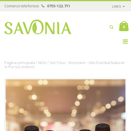
Comenzi telefonice:
0755-122.711
LINKS
0
/
/
Pagina principala
NOU
Set 5 buc - Rozmarin - Ulei Esential Natural
si Pur (uz extern)