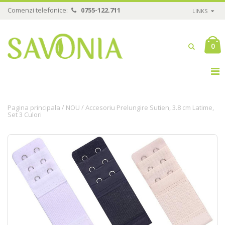
Comenzi telefonice:
0755-122.711
LINKS
0
/
/
Pagina principala
NOU
Accesoriu Prelungire Sutien, 3.8 cm Latime,
Set 3 Culori