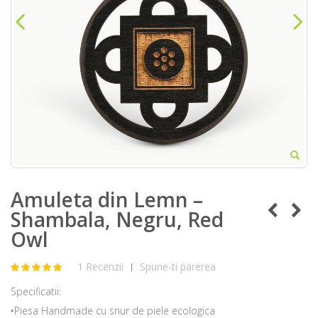
Amuleta din Lemn –
Shambala, Negru, Red
Owl
1 Recenzii
Spune-ti parerea
|
Specificatii:
‣Piesa Handmade cu snur de piele ecologica