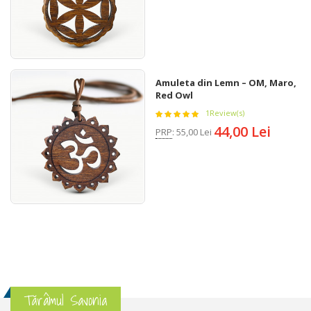
Amuleta din Lemn – OM, Maro,
Red Owl
1
Review(s)
44,00 Lei
PRP
:
55,00 Lei
Tărâmul Savonia