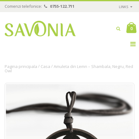
Comenzi telefonice:
0755-122.711
LINKS
0
/
/
Pagina principala
Casa
Amuleta din Lemn – Shambala, Negru, Red
Owl