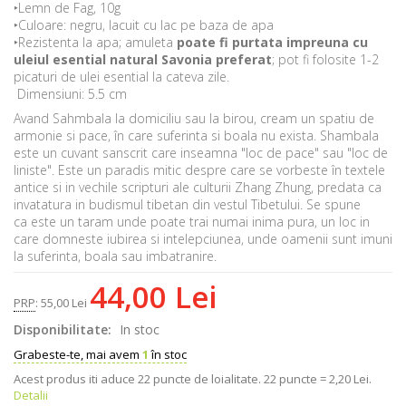
‣Lemn de Fag, 10g
‣Culoare: negru, lacuit cu lac pe baza de apa
‣Rezistenta la apa; a
muleta
poate fi purtata impreuna cu
uleiul esential natural Savonia preferat
; pot fi folosite 1-2
picaturi de ulei esential la cateva zile.
Dimensiuni: 5.5 cm
Avand Sahmbala la domiciliu sau la birou, cream un spa
t
iu de
armonie
s
i pace, în care suferin
t
a
s
i boala nu exista.
Shambala
este un cuvant sanscrit care
i
nseamn
a
"loc de pace" sau "loc de
liniste". Este un paradis mitic despre care se vorbe
s
te în textele
antice
s
i
i
n vechile scripturi ale culturii Zhang Zhung, predata ca
invatatura
i
n budismul tibetan din vestul Tibetului.
Se spune
c
a
este un taram unde poate tr
a
i numai inima pur
a
, un loc
i
n
care domne
s
te iubirea
s
i
i
n
t
elepciunea, unde oamenii sunt imuni
la suferin
ta
, boala sau imbatranire.
44,00 Lei
PRP
:
55,00 Lei
Disponibilitate:
In stoc
Grabeste-te, mai avem
1
în stoc
Acest produs iti aduce
22
puncte de loialitate.
22 puncte = 2,20 Lei.
Detalii