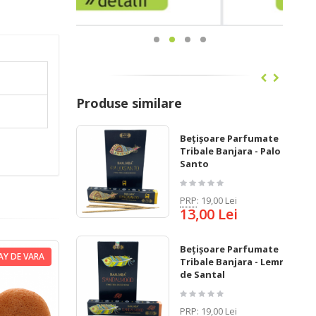
Produse similare
Bețișoare Parfumate
Tribale Banjara - Palo
Santo
PRP
:
19,00 Lei
13,00 Lei
Bețișoare Parfumate
AY DE VARA
Tribale Banjara - Lemn
de Santal
PRP
:
19,00 Lei