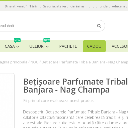
Bine ați venit în Tărâmul Savonia, atelierul din inima munților unde producem 
NEW
NEW
CASA
ULEIURI
PACHETE
CADOU
ACCESOR
/
/
agina principala
NOU
Bețișoare Parfumate Tribale Banjara - Nag Cham
Bețișoare Parfumate Triba
Banjara - Nag Champa
Fii primul care evalueaza acest produs.
Descoperiți Bețișoarele Parfumate Tribale Banjara - Na
călătorie olfactivă fascinantă care celebrează tradițiile și ri
ancestrale. Fiecare cutie este o poartă către o lume a a