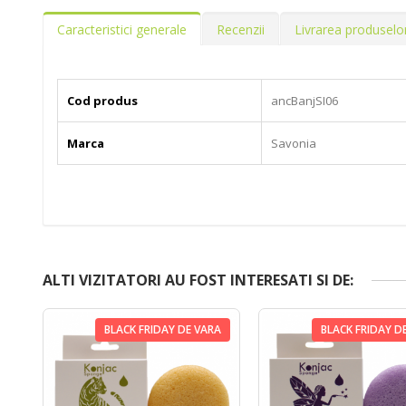
Caracteristici generale
Recenzii
Livrarea produselo
Cod produs
ancBanjSI06
Marca
Savonia
ALTI VIZITATORI AU FOST INTERESATI SI DE:
BLACK FRIDAY DE VARA
BLACK FRIDAY D