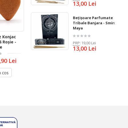
13,00 Lei
Bețișoare Parfumate
Tribale Banjara - Smirnă
Maya
z Konjac
ă Roșie -
PRP
:
19,00 Lei
re
13,00 Lei
,90 Lei
n cos