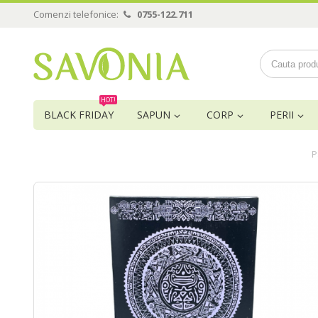
Comenzi telefonice:
0755-122.711
HOT!
BLACK FRIDAY
SAPUN
CORP
PERII
P