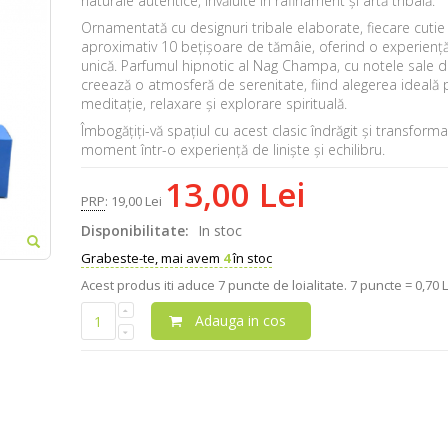
naturale autentice, învăluite în rafinament și artă tribală.
Ornamentată cu designuri tribale elaborate, fiecare cutie
aproximativ 10 bețișoare de tămâie, oferind o experiență
unică. Parfumul hipnotic al Nag Champa, cu notele sale dulc
creează o atmosferă de serenitate, fiind alegerea ideală 
meditație, relaxare și explorare spirituală.
Îmbogățiți-vă spațiul cu acest clasic îndrăgit și transforma
moment într-o experiență de liniște și echilibru.
13,00 Lei
PRP
:
19,00 Lei
Disponibilitate:
In stoc
Grabeste-te, mai avem
4
în stoc
Acest produs iti aduce
7
puncte de loialitate.
7 puncte = 0,70 L
Adauga in cos