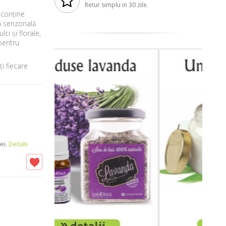
Retur simplu in 30 zile.
 conține
 senzorială
i și florale,
pentru
ți fiecare
ei.
Detalii