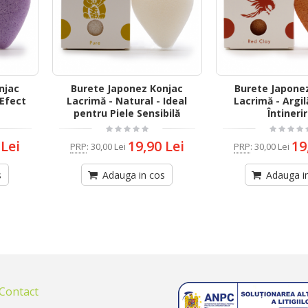
njac
Burete Japonez Konjac
Burete Japone
 Efect
Lacrimă - Natural - Ideal
Lacrimă - Argil
pentru Piele Sensibilă
Întineri
 Lei
19,90 Lei
19
PRP
:
30,00 Lei
PRP
:
30,00 Lei
s
Adauga in cos
Adauga i
 Contact