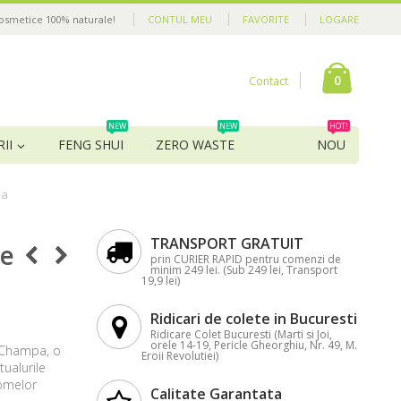
cosmetice 100% naturale!
CONTUL MEU
FAVORITE
LOGARE
0
Contact
NEW
NEW
HOT!
II
FENG SHUI
ZERO WASTE
NOU
pa
TRANSPORT GRATUIT
le
prin CURIER RAPID pentru comenzi de
minim 249 lei. (Sub 249 lei, Transport
19,9 lei)
Ridicari de colete in Bucuresti
Ridicare Colet Bucuresti (Marti si Joi,
orele 14-19, Pericle Gheorghiu, Nr. 49, M.
g Champa, o
Eroii Revolutiei)
tualurile
romelor
Calitate Garantata