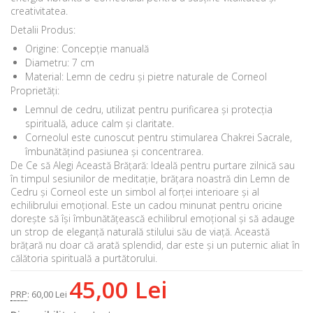
creativitatea.
Detalii Produs:
Origine: Concepție manuală
Diametru: 7 cm
Material: Lemn de cedru și pietre naturale de Corneol
Proprietăți:
Lemnul de cedru, utilizat pentru purificarea și protecția
spirituală, aduce calm și claritate.
Corneolul este cunoscut pentru stimularea Chakrei Sacrale,
îmbunătățind pasiunea și concentrarea.
De Ce să Alegi Această Brățară: Ideală pentru purtare zilnică sau
în timpul sesiunilor de meditație, brățara noastră din Lemn de
Cedru și Corneol este un simbol al forței interioare și al
echilibrului emoțional. Este un cadou minunat pentru oricine
dorește să își îmbunătățească echilibrul emoțional și să adauge
un strop de eleganță naturală stilului său de viață. Această
brățară nu doar că arată splendid, dar este și un puternic aliat în
călătoria spirituală a purtătorului.
45,00 Lei
PRP
:
60,00 Lei