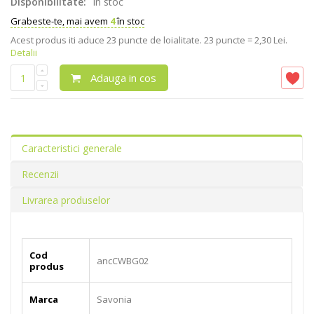
Disponibilitate:
In stoc
Grabeste-te, mai avem
4
în stoc
Acest produs iti aduce
23
puncte de loialitate.
23 puncte = 2,30 Lei.
Detalii
Adauga in cos
Caracteristici generale
Recenzii
Livrarea produselor
Cod
ancCWBG02
produs
Marca
Savonia