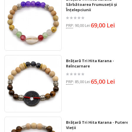
Sărbătoarea Frumuseții și
Înțelepciunii
69,00 Lei
PRP
:
90,00 Lei
Brățară Tri Hita Karana -
Reîncarnare
65,00 Lei
PRP
:
85,00 Lei
Brățară Tri Hita Karana - Puterea
Vieții