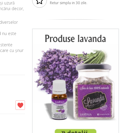
și uzură
Retur simplu in 30 zile.
icărui decor,
diverselor
d nu este
istente
ocare cu șnur