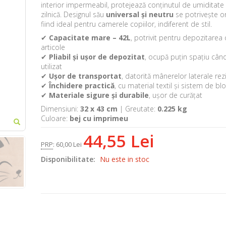
interior impermeabil, protejează conținutul de umiditate 
zilnică. Designul său
universal și neutru
se potrivește or
fiind ideal pentru camerele copiilor, indiferent de stil.
✔
Capacitate mare – 42L
, potrivit pentru depozitarea 
articole
✔
Pliabil și ușor de depozitat
, ocupă puțin spațiu cân
utilizat
✔
Ușor de transportat
, datorită mânerelor laterale rez
✔
Închidere practică
, cu material textil și sistem de bl
✔
Materiale sigure și durabile
, ușor de curățat
Dimensiuni:
32 x 43 cm
| Greutate:
0.225 kg
Culoare:
bej cu imprimeu
44,55 Lei
PRP
:
60,00 Lei
Disponibilitate:
Nu este in stoc