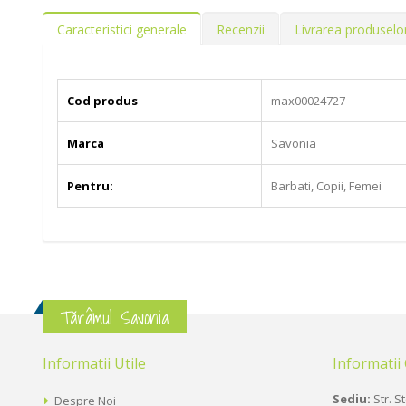
Caracteristici generale
Recenzii
Livrarea produselo
Cod produs
max00024727
Marca
Savonia
Pentru:
Barbati, Copii, Femei
Tărâmul Savonia
Informatii Utile
Informatii
Sediu:
Str. St
Despre Noi