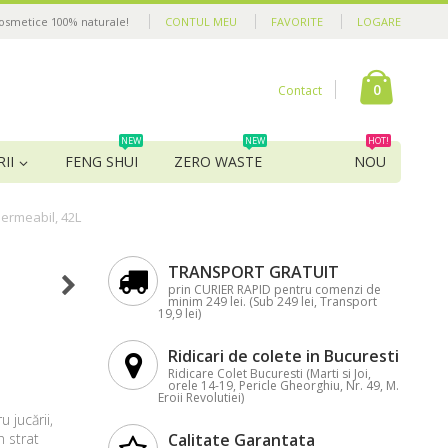
cosmetice 100% naturale!
CONTUL MEU
FAVORITE
LOGARE
0
Contact
NEW
NEW
HOT!
II
FENG SHUI
ZERO WASTE
NOU
mpermeabil, 42L
TRANSPORT GRATUIT
prin CURIER RAPID pentru comenzi de
minim 249 lei. (Sub 249 lei, Transport
19,9 lei)
Ridicari de colete in Bucuresti
Ridicare Colet Bucuresti (Marti si Joi,
orele 14-19, Pericle Gheorghiu, Nr. 49, M.
Eroii Revolutiei)
u jucării,
n strat
Calitate Garantata