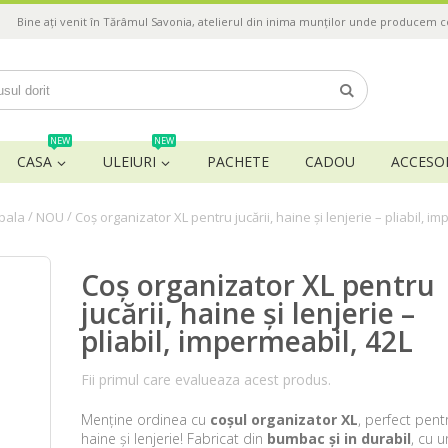
Bine ați venit în Tărâmul Savonia, atelierul din inima munților unde producem 
NEW
NEW
CASA
ULEIURI
PACHETE
CADOU
ACCESOR
/
/
pala
NOU
Coș organizator XL pentru jucării, haine și lenjerie – pliabil, i
Coș organizator XL pentru
jucării, haine și lenjerie –
pliabil, impermeabil, 42L
Fii primul care evalueaza acest produs.
Menține ordinea cu
coșul organizator XL
, perfect pentr
haine și lenjerie! Fabricat din
bumbac și in durabil
, cu u