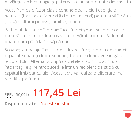
dezlănțui vechea magie și puterea uleiurilor aromate din casa ta.
Acest frumos difuzor clasic conține doar uleiuri esențiale
naturale (baza este fabricată din ulei mineral) pentru a vă încânta
și a vă mulțumi pe dvs., familia și prietenii.
Parfumul delicat se înmoaie încet în bețișoare și umple orice
cameră cu un miros frumos și cu adevărat aromat. Parfumul
poate dura până la 12 săptămâni.
Scoateți ambalajul înainte de utilizare. Pur și simplu deschideți
capacul, scoateți dopul și puneți bețele indoneziene în gâtul
recipientului. Alternativ, după ce bețele s-au înmuiat în ulei,
întoarceți-le și reintroduceți-le într-un recipient de sticlă cu
capătul îmbibat cu ulei. Acest lucru va realiza o eliberare mai
rapidă a parfumului.
117,45 Lei
PRP
:
150,00 Lei
Disponibilitate:
Nu este in stoc