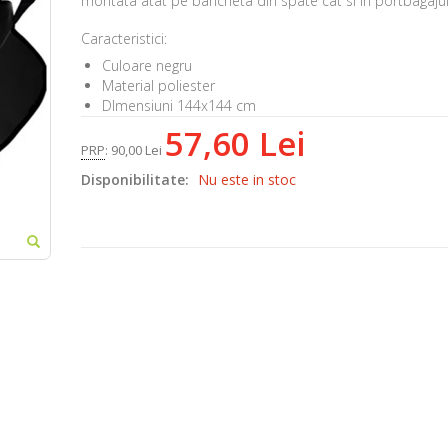
montata atat pe bancheta din spate cat si in portbagajul
Caracteristici:
Culoare negru
Material poliester
DImensiuni 144x144 cm
57,60 Lei
PRP
:
90,00 Lei
Disponibilitate:
Nu este in stoc