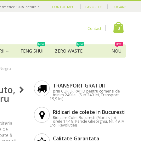
cosmetice 100% naturale!
CONTUL MEU
FAVORITE
LOGARE
0
Contact
NEW
NEW
HOT!
II
FENG SHUI
ZERO WASTE
NOU
 Negru
TRANSPORT GRATUIT
uto,
prin CURIER RAPID pentru comenzi de
minim 249 lei. (Sub 249 lei, Transport
ru
19,9 lei)
Ridicari de colete in Bucuresti
Ridicare Colet Bucuresti (Marti si Joi,
orele 14-19, Pericle Gheorghiu, Nr. 49, M.
iteria
Eroii Revolutiei)
e de
ate fi
Calitate Garantata