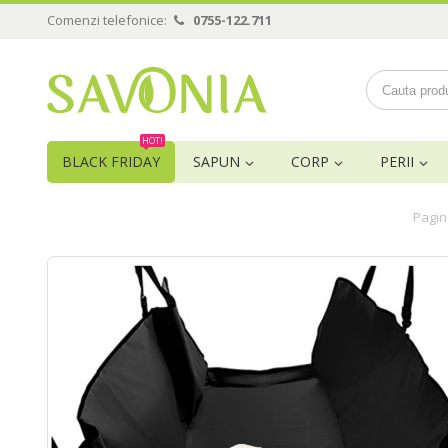
Comenzi telefonice:
0755-122.711
HOT!
BLACK FRIDAY
SAPUN
CORP
PERII
Pagin