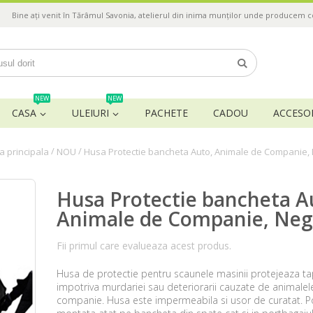
Bine ați venit în Tărâmul Savonia, atelierul din inima munților unde producem 
NEW
NEW
CASA
ULEIURI
PACHETE
CADOU
ACCESOR
/
/
a principala
NOU
Husa Protectie bancheta Auto, Animale de Companie,
Husa Protectie bancheta A
Animale de Companie, Neg
Fii primul care evalueaza acest produs.
Husa de protectie pentru scaunele masinii protejeaza tap
impotriva murdariei sau deteriorarii cauzate de animalel
companie. Husa este impermeabila si usor de curatat. Po