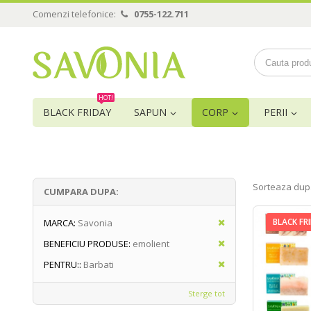
Comenzi telefonice:
0755-122.711
HOT!
BLACK FRIDAY
SAPUN
CORP
PERII
Sorteaza dup
CUMPARA DUPA:
BLACK FR
MARCA:
Savonia
BENEFICIU PRODUSE:
emolient
PENTRU::
Barbati
Sterge tot