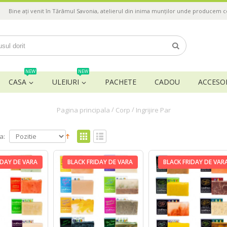
Bine ați venit în Tărâmul Savonia, atelierul din inima munților unde producem 
NEW
NEW
CASA
ULEIURI
PACHETE
CADOU
ACCESOR
/
/
Pagina principala
Corp
Ingrijire Par
a:
IDAY DE VARA
BLACK FRIDAY DE VARA
BLACK FRIDAY DE VAR