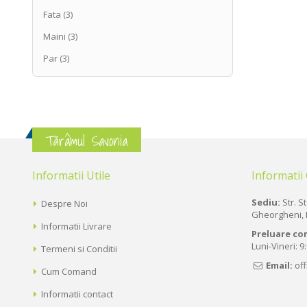
Fata
(3)
Maini
(3)
Par
(3)
Tărâmul Savonia
Informatii Utile
Informatii
Sediu:
Str. St
Despre Noi
Gheorgheni, 
Informatii Livrare
Preluare co
Luni-Vineri: 9
Termeni si Conditii
Email:
of
Cum Comand
Informatii contact