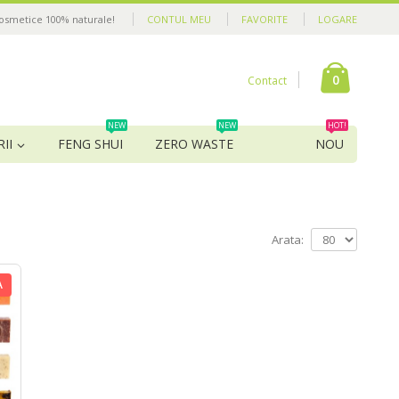
cosmetice 100% naturale!
CONTUL MEU
FAVORITE
LOGARE
0
Contact
NEW
NEW
HOT!
II
FENG SHUI
ZERO WASTE
NOU
Arata:
A