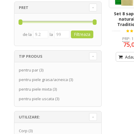
PRET
Set 8 sa
natura
Traditi
de la
la
PRP
:
1
75,
TIP PRODUS
Adau
pentru par
(3)
pentru piele grasa/acneica
(3)
pentru piele mixta
(3)
pentru piele uscata
(3)
UTILIZARE:
Corp
(3)