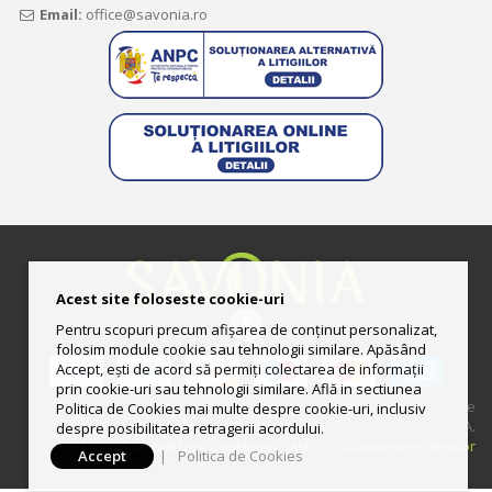
Email:
office@savonia.ro
Acest site foloseste cookie-uri
Pentru scopuri precum afișarea de conținut personalizat,
folosim module cookie sau tehnologii similare. Apăsând
Accept, ești de acord să permiți colectarea de informații
prin cookie-uri sau tehnologii similare. Află in sectiunea
© 2013-2025 Magazin online deţinut şi administrat de
Politica de Cookies mai multe despre cookie-uri, inclusiv
UNGURAS ION LUCIAN II CUI: RO33444158 | Preturile includ TVA.
despre posibilitatea retragerii acordului.
Politica de utilizare Cookie-uri
|
ANPC
|
Solutionarea litigiilor
Accept
|
Politica de Cookies