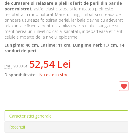
de curatare si relaxare a pielii oferit de perii din par de
porc mistret,
astfel elasticitatea si fermitatea pielii este
restabilita in mod natural.
Manerul lung, curbat si cureaua de
prindere usureaza folosirea periei, iar baia devine cu adevarat
relaxanta. Eficienta pentru stabilizarea circulatiei sangvine si
mentinerea unui nivel ridicat al sanatatii, indeparteaza eficient
celulele moarte de la nivelul epidermei.
Lungime: 46 cm, Latime: 11 cm, Lungime Peri: 1.7 cm, 14
randuri de peri
52,54 Lei
PRP
:
90,00 Lei
Disponibilitate:
Nu este in stoc
Caracteristici generale
Recenzii