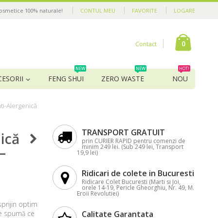
cosmetice 100% naturale!
CONTUL MEU
FAVORITE
LOGARE
0
Contact
NEW
NEW
HOT!
CESORII
FENG SHUI
ZERO WASTE
NOU
ti-Alergenică
TRANSPORT GRATUIT
ică
prin CURIER RAPID pentru comenzi de
minim 249 lei. (Sub 249 lei, Transport
–
19,9 lei)
Ridicari de colete in Bucuresti
Ridicare Colet Bucuresti (Marti si Joi,
orele 14-19, Pericle Gheorghiu, Nr. 49, M.
Eroii Revolutiei)
prijin optim
de spumă ce
Calitate Garantata