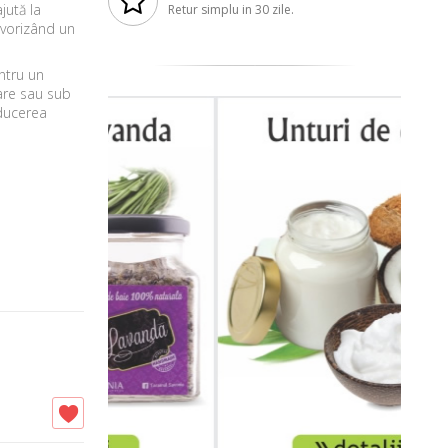
jută la
Retur simplu in 30 zile.
avorizând un
ntru un
oare sau sub
educerea