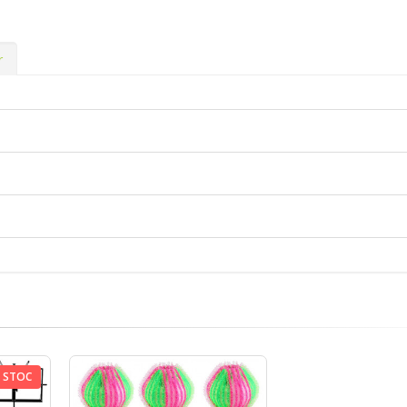
r
E STOC