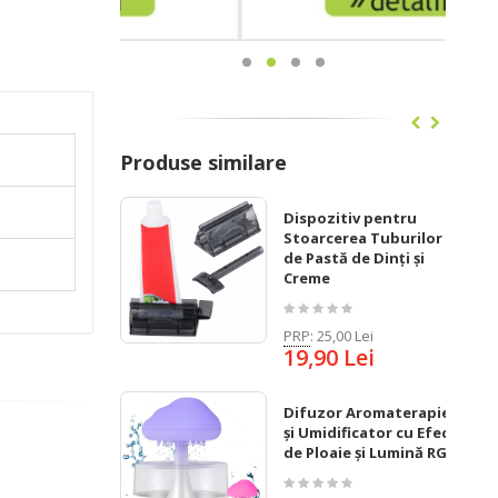
Produse similare
Dispozitiv pentru
Stoarcerea Tuburilor
de Pastă de Dinți și
Creme
PRP
:
25,00 Lei
19,90 Lei
Difuzor Aromaterapie
și Umidificator cu Efect
de Ploaie și Lumină RGB