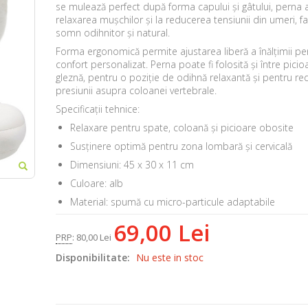
se mulează perfect după forma capului și gâtului, perna a
relaxarea mușchilor și la reducerea tensiunii din umeri, f
somn odihnitor și natural.
Forma ergonomică permite ajustarea liberă a înălțimii pe
confort personalizat. Perna poate fi folosită și între pici
gleznă, pentru o poziție de odihnă relaxantă și pentru r
presiunii asupra coloanei vertebrale.
Specificații tehnice:
Relaxare pentru spate, coloană și picioare obosite
Susținere optimă pentru zona lombară și cervicală
Dimensiuni: 45 x 30 x 11 cm
Culoare: alb
Material: spumă cu micro-particule adaptabile
69,00 Lei
PRP
:
80,00 Lei
Disponibilitate:
Nu este in stoc