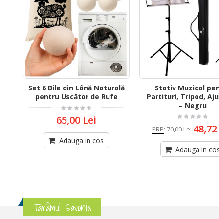
Set 6 Bile din Lână Naturală
Stativ Muzical pe
pentru Uscător de Rufe
Partituri, Tripod, Aj
– Negru
65,00 Lei
48,72
PRP
:
70,00 Lei
Adauga in cos
Adauga in co
Tărâmul Savonia