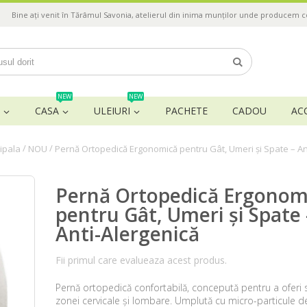
Bine ați venit în Tărâmul Savonia, atelierul din inima munților unde producem 
NEW
NEW
CASA
ULEIURI
PACHETE
CADOU
AC
/
/
ipala
NOU
Pernă Ortopedică Ergonomică pentru Gât, Umeri și Spate – An
Pernă Ortopedică Ergonom
pentru Gât, Umeri și Spate 
Anti-Alergenică
Fii primul care evalueaza acest produs.
Pernă ortopedică confortabilă, concepută pentru a oferi s
zonei cervicale și lombare. Umplută cu micro-particule 