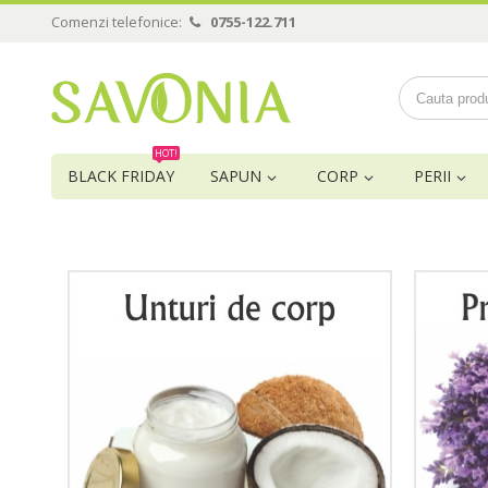
Comenzi telefonice:
0755-122.711
HOT!
BLACK FRIDAY
SAPUN
CORP
PERII