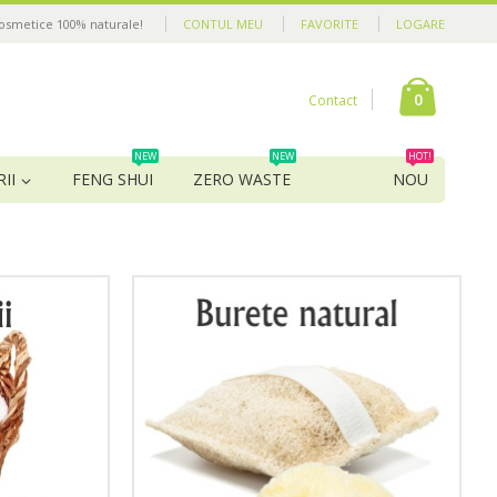
cosmetice 100% naturale!
CONTUL MEU
FAVORITE
LOGARE
0
Contact
NEW
NEW
HOT!
II
FENG SHUI
ZERO WASTE
NOU