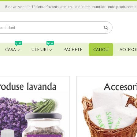
Bine ați venit în Tărâmul Savonia, atelierul din inima munților unde producem 
NEW
NEW
CASA
ULEIURI
PACHETE
CADOU
ACCESOR