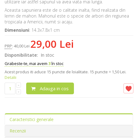
utilizare iar astfel sapunul va avea viata mai lunga.
Aceasta sapuniera este de o calitate inalta, fiind realizata din
lemn de mahon. Mahonul
este o specie de arbori din regiunea
tropicala a
Americii
, numit si
acaju
.
Dimensiuni
:
14.3x7.8x1 cm
29,00 Lei
PRP
:
40,00 Lei
Disponibilitate:
In stoc
Grabeste-te, mai avem
3
în stoc
Acest produs iti aduce
15
puncte de loialitate.
15 puncte = 1,50 Lei.
Detalii
Adauga in cos
Caracteristici generale
Recenzii