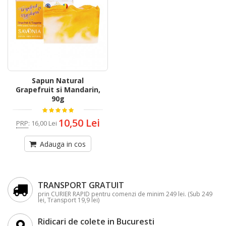
Sapun Natural
Grapefruit si Mandarin,
90g
10,50 Lei
PRP
:
16,00 Lei
Adauga in cos
TRANSPORT GRATUIT
prin CURIER RAPID pentru comenzi de minim 249 lei. (Sub 249
lei, Transport 19,9 lei)
Ridicari de colete in Bucuresti