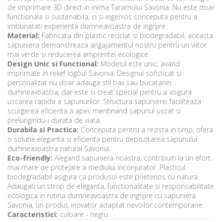
de imprimare 3D direct in inima Taramului Savonia. Nu este doar
functionala si sustenabila, ci si ingenios conceputa pentru a
imbunatati experienta dumneavoastra de ingrijire.
Material:
Fabricata din plastic reciclat si biodegradabil, aceasta
sapuniera demonstreaza angajamentul nostru pentru un viitor
mai verde si reducerea amprentei ecologice.
Design Unic si Functional:
Modelul este unic, avand
imprimate in relief logoul Savonia. Designul sofisticat si
personalizat nu doar adauga stil baii sau bucatariei
dumneavoastra, dar este si creat special pentru a asigura
uscarea rapida a sapunurilor. Structura sapunierei faciliteaza
scurgerea eficienta a apei, mentinand sapunul uscat si
prelungindu-i durata de viata.
Durabila si Practica:
Conceputa pentru a rezista in timp, ofera
o solutie eleganta si eficienta pentru depozitarea sapunului
dumneavoastra natural Savonia.
Eco-friendly:
Alegand sapuniera noastra, contribuiti la un efort
mai mare de protejare a mediului inconjurator. Plasticul
biodegradabil asigura ca produsul este prietenos cu natura.
Adaugati un strop de eleganta, functionalitate si responsabilitate
ecologica in rutina dumneavoastra de ingrijire cu sapuniera
Savonia, un produs inovator adaptat nevoilor contemporane.
Caracteristici:
culoare - negru