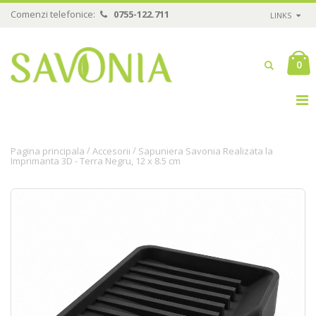
Comenzi telefonice:
0755-122.711
LINKS
0
/
/
Pagina principala
Accesorii
Sapuniera Savonia Realizata la
Imprimanta 3D - Terra Negru, 12 x 8.5 cm