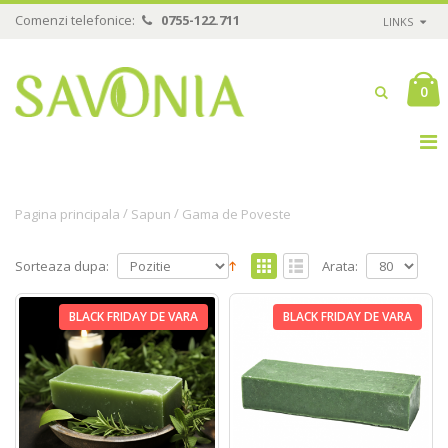
Comenzi telefonice:
0755-122.711
LINKS
0
/
/
Pagina principala
Sapun
Gama de Poveste
Sorteaza dupa:
Arata:
BLACK FRIDAY DE VARA
BLACK FRIDAY DE VARA