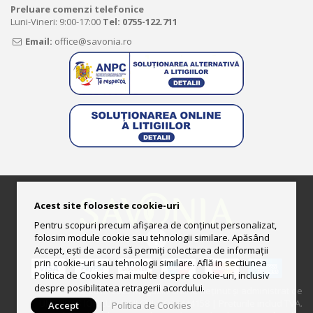
Preluare comenzi telefonice
Luni-Vineri: 9:00-17:00
Tel:
0755-122.711
Email:
office@savonia.ro
Acest site foloseste cookie-uri
Pentru scopuri precum afișarea de conținut personalizat,
folosim module cookie sau tehnologii similare. Apăsând
Accept, ești de acord să permiți colectarea de informații
prin cookie-uri sau tehnologii similare. Află in sectiunea
Politica de Cookies mai multe despre cookie-uri, inclusiv
despre posibilitatea retragerii acordului.
© 2013-2025 Magazin online deţinut şi administrat de
UNGURAS ION LUCIAN II CUI: RO33444158 | Preturile includ TVA.
Accept
|
Politica de Cookies