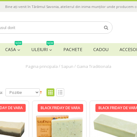
Bine ați venit în Tărâmul Savonia, atelierul din inima munților unde producem 
NEW
NEW
CASA
ULEIURI
PACHETE
CADOU
ACCESOR
/
/
Pagina principala
Sapun
Gama Traditionala
a:
IDAY DE VARA
BLACK FRIDAY DE VARA
BLACK FRIDAY DE VAR