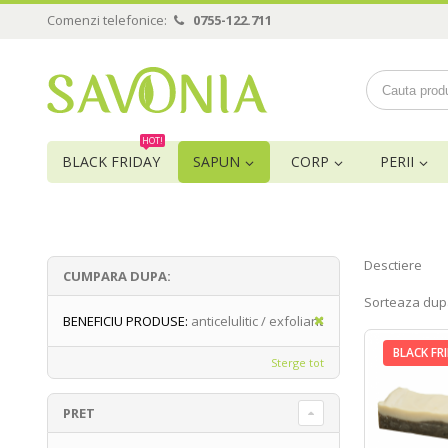
Comenzi telefonice:
0755-122.711
HOT!
BLACK FRIDAY
SAPUN
CORP
PERII
Desctiere
CUMPARA DUPA:
Sorteaza dup
BENEFICIU PRODUSE:
anticelulitic / exfoliant
BLACK FR
Sterge tot
PRET