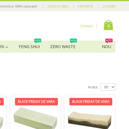
cosmetice 100% naturale!
CONTUL MEU
FAVORITE
LOGARE
0
Contact
NEW
NEW
HOT!
II
FENG SHUI
ZERO WASTE
NOU
Arata:
A
BLACK FRIDAY DE VARA
BLACK FRIDAY DE VARA