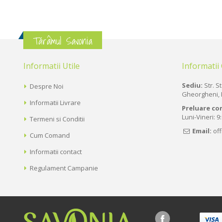
Tărâmul Savonia
Informatii Utile
Informatii
Sediu:
Str. St
Despre Noi
Gheorgheni, 
Informatii Livrare
Preluare co
Luni-Vineri: 9
Termeni si Conditii
Email:
of
Cum Comand
Informatii contact
Regulament Campanie