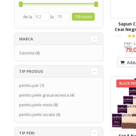
de la
la
Sapun C
Ceai Negr
MARCA
PRP
:
1
79,
Savonia
(8)
Adau
TIP PRODUS
BLACK FR
pentru par
(1)
pentru piele grasa/acneica
(4)
pentru piele mixta
(8)
pentru piele uscata
(4)
TIP PERI
Set 5 b