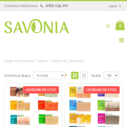
Comenzi telefonice:
0755-122.711
LINKS
0
/
/
Pagina principala
Sapun
Seturi de Sapunuri
Sorteaza dupa:
Arata:
LICHIDARI DE STOC
LICHIDARI DE STOC