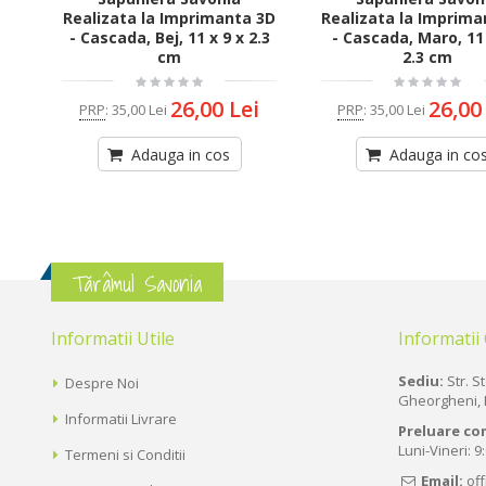
Realizata la Imprimanta 3D
Realizata la Imprima
- Cascada, Bej, 11 x 9 x 2.3
- Cascada, Maro, 11 
cm
2.3 cm
26,00 Lei
26,00
PRP
:
35,00 Lei
PRP
:
35,00 Lei
Adauga in cos
Adauga in co
Tărâmul Savonia
Informatii Utile
Informatii
Sediu:
Str. St
Despre Noi
Gheorgheni, 
Informatii Livrare
Preluare co
Luni-Vineri: 9
Termeni si Conditii
Email:
of