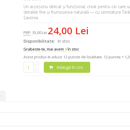
Un accesoriu delicat și funcțional, creat pentru cei care 
detaliile fine și frumusețea naturală — cu semnătura Tăr
Savonia.
24,00 Lei
PRP
:
35,00 Lei
Disponibilitate:
In stoc
Grabeste-te, mai avem
3
în stoc
Acest produs iti aduce
12
puncte de loialitate.
12 puncte = 1,20
Adauga in cos
r