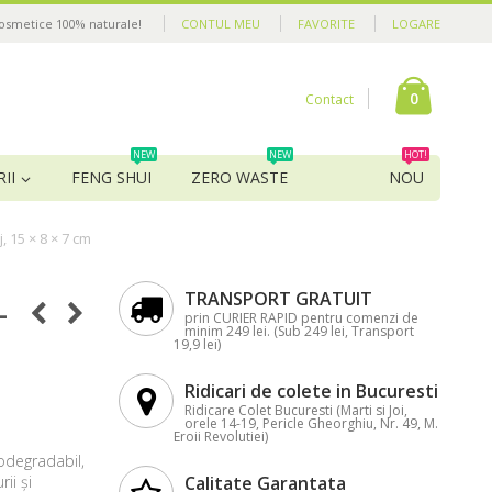
cosmetice 100% naturale!
CONTUL MEU
FAVORITE
LOGARE
0
Contact
NEW
NEW
HOT!
II
FENG SHUI
ZERO WASTE
NOU
 15 × 8 × 7 cm
TRANSPORT GRATUIT
–
prin CURIER RAPID pentru comenzi de
minim 249 lei. (Sub 249 lei, Transport
19,9 lei)
Ridicari de colete in Bucuresti
Ridicare Colet Bucuresti (Marti si Joi,
orele 14-19, Pericle Gheorghiu, Nr. 49, M.
Eroii Revolutiei)
odegradabil,
ii și
Calitate Garantata