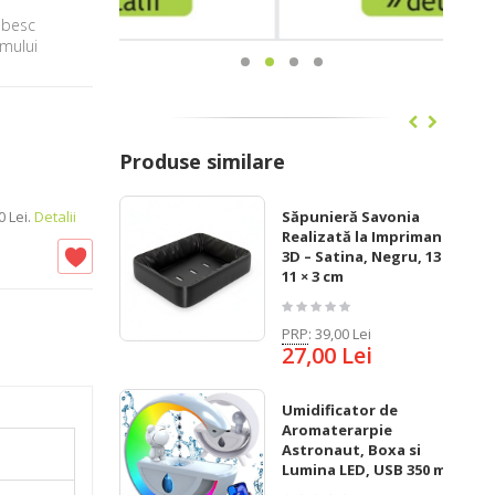
iubesc
âmului
Produse similare
 Lei.
Detalii
Săpunieră Savonia
Realizată la Imprimanta
3D – Satina, Negru, 13 ×
11 × 3 cm
PRP
:
39,00 Lei
27,00 Lei
Umidificator de
Aromaterarpie
Astronaut, Boxa si
Lumina LED, USB 350 ml