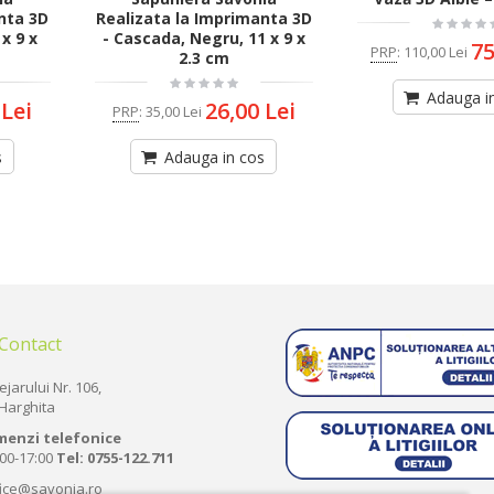
nta 3D
Realizata la Imprimanta 3D
x 9 x
- Cascada, Negru, 11 x 9 x
75
PRP
:
110,00 Lei
2.3 cm
Adauga i
 Lei
26,00 Lei
PRP
:
35,00 Lei
s
Adauga in cos
 Contact
ejarului Nr. 106,
Harghita
menzi telefonice
:00-17:00
Tel:
0755-122.711
fice@savonia.ro