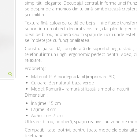
simplității elegante. Decupajul central, în forma unei frunz
se desprinde armonios din tulpină, simbolizează creșterea
și echilibrul.
Textura fină, culoarea caldă de bej și liniile fluide transf
suport într-un obiect decorativ discret, dar plin de person
ideal pe birou, noptieră sau în spații de lucru unde esteti
se împletește cu funcționalitatea.
Construcția solidă, completată de suportul negru stabil,
telefonul într-un unghi ergonomic perfect pentru video, cit
relaxare.
Proprietăți:
Material: PLA biodegradabil (imprimare 3D)
Culoare: Bej natural, baza verde
Model: Ramură – ramură stilizată, simbol al naturii
Dimensiuni:
Înălțime: 15 cm
Lățime: 8 cm
Adâncime: 7 cm
Utilizare: birou, noptieră, spații creative sau zone de med
Compatibilitate: potrivit pentru toate modelele obișnuit
telefoane