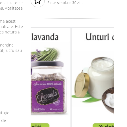
e stilizate ce
Retur simplu in 30 zile.
, vitalitatea
ormă acest
alitate. Este
ca naturală
 menține
it, lucru sau
itație
e de