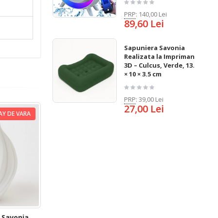
PRP
:
140,00 Lei
89,60 Lei
Sapuniera Savonia
Realizata la Imprimanta
3D – Culcus, Verde, 13.5
× 10 × 3.5 cm
PRP
:
39,00 Lei
27,00 Lei
AY DE VARA
– Savonia