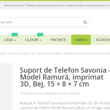
Bine ați venit în Tărâmul Savonia, atelierul din inima munților unde producem 
NEW
NEW
CASA
ULEIURI
PACHETE
CADOU
ACCESOR
/
/
pala
Cadou
Suport de Telefon Savonia – Model Ramură, imprimat 3D, Bej,
Suport de Telefon Savonia 
Model Ramură, imprimat
3D, Bej, 15 × 8 × 7 cm
Fii primul care evalueaza acest produs.
Realizat în Tărâmul Savonia prin imprimare 3D din PLA bi
suportul de telefon Model Ramură aduce un omagiu natur