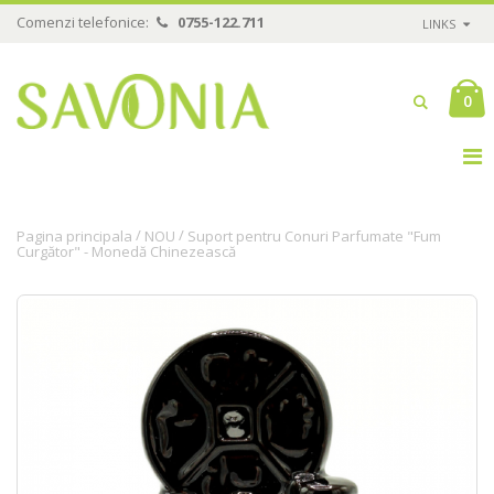
Comenzi telefonice:
0755-122.711
LINKS
0
/
/
Pagina principala
NOU
Suport pentru Conuri Parfumate "Fum
Curgător" - Monedă Chinezească