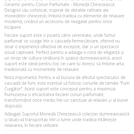
Ceramic pentru Conuri Parfumate - Monedă Chinezească.
Designul său sofisticat, inspirat de detaliile rafinate ale
monedelor chinezești, îmbină tradiția cu elemente de relaxare
modernă, creând un accesoriu de neegalat pentru orice
încăpere.
Fiecare suport este o poartă către serenitate, unde fumul
parfumat se scurge într-o cascada fermecătoare, oferind nu
doar o experiență olfactivă de excepție, dar și un spectacol
vizual captivant. Perfect pentru a adăuga o notă de eleganță și
un strop de cultura străbună în spațiul dumneavoastră, acest
suport este ideal pentru toți cei care își doresc să îmbine arta
tradițională cu momentele de relaxare.
Notă importantă:
Pentru a vă bucura de efectul spectaculos de
cascadă de fum, este esențial să folosiți conurile de tămâie "Fum
Curgător". Acest suport este conceput pentru a maximiza
frumusețea și eficacitatea fiecărei conuri parfumate,
transformând orice mediu într-un sanctuar al relaxării și al bunei
dispoziții.
Adăugați Suportul Monedă Chinezească colecției dumneavoastră
și lăsați-vă transportați într-o lume unde tradiția întâlnește
relaxarea, în fiecare utilizare.