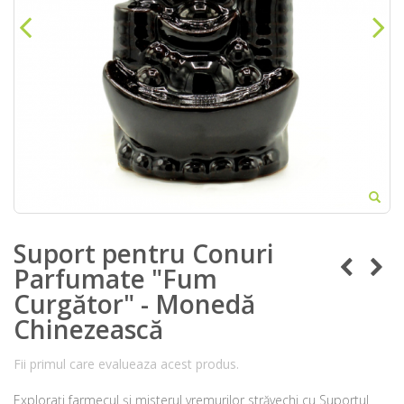
Suport pentru Conuri
Parfumate "Fum
Curgător" - Monedă
Chinezească
Fii primul care evalueaza acest produs.
Explorați farmecul și misterul vremurilor străvechi cu Suportul