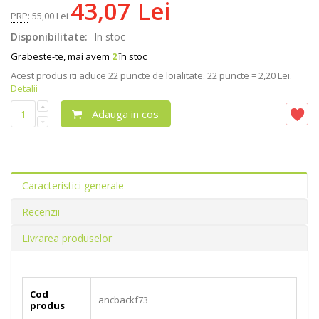
43,07 Lei
PRP
:
55,00 Lei
Disponibilitate:
In stoc
Grabeste-te, mai avem
2
în stoc
Acest produs iti aduce
22
puncte de loialitate.
22 puncte = 2,20 Lei.
Detalii
Adauga in cos
Caracteristici generale
Recenzii
Livrarea produselor
Cod
ancbackf73
produs