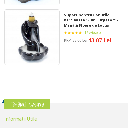
Suport pentru Conurile
Parfumate "Fum Curgător" -
Mână și Floare de Lotus
1
Review(s)
43,07 Lei
PRP
:
55,00 Lei
Tărâmul Savonia
Informatii Utile