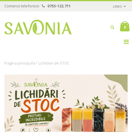
Comenzi telefonice:
0755-122.711
LINKS
0
/
Pagina principala
Lichidari de STOC