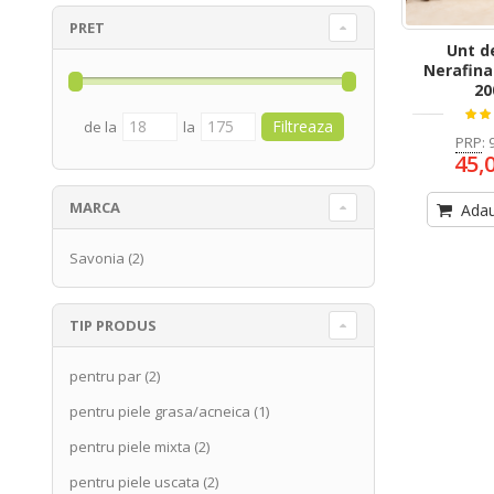
PRET
Unt d
Nerafina
20
de la
la
PRP
:
45,
MARCA
Adau
Savonia
(2)
TIP PRODUS
pentru par
(2)
pentru piele grasa/acneica
(1)
pentru piele mixta
(2)
pentru piele uscata
(2)