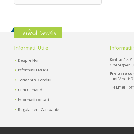
Tărâmul Savonia
Informatii Utile
Informatii
Sediu:
Str. St
Despre Noi
Gheorgheni, 
Informatii Livrare
Preluare co
Luni-Vineri: 9
Termeni si Conditii
Email:
of
Cum Comand
Informatii contact
Regulament Campanie