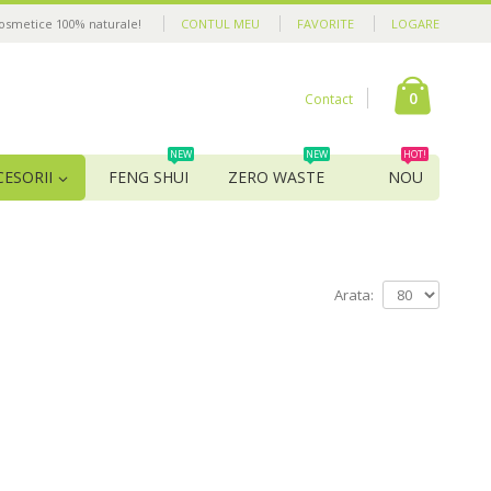
cosmetice 100% naturale!
CONTUL MEU
FAVORITE
LOGARE
0
Contact
NEW
NEW
HOT!
CESORII
FENG SHUI
ZERO WASTE
NOU
Arata: