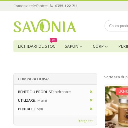
Comenzi telefonice:
0755-122.711
HOT!
LICHIDARI DE STOC
SAPUN
CORP
PERII
Sorteaza dup
CUMPARA DUPA:
LICHI
BENEFICIU PRODUSE:
hidratare
UTILIZARE::
Maini
PENTRU::
Copii
Sterge tot