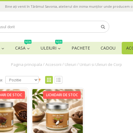
Bine ați venit în Tărâmul Savonia, atelierul din inima munților unde producem 
NEW
NEW
CASA
ULEIURI
PACHETE
CADOU
AC
/
/
/
Pagina principala
Accesorii
Uleiuri
Unturi si Uleiuri de Corp
a:
DARI DE STOC
LICHIDARI DE STOC