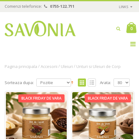
Comenzi telefonice:
0755-122.711
LINKS
0
/
/
/
Pagina principala
Accesorii
Uleiuri
Unturi si Uleiuri de Corp
Sorteaza dupa:
Arata:
BLACK FRIDAY DE VARA
BLACK FRIDAY DE VARA