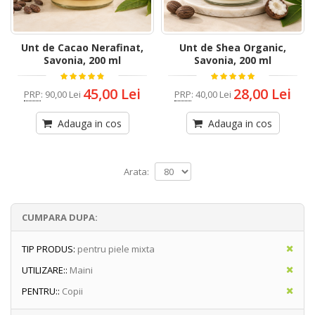
Unt de Cacao Nerafinat,
Unt de Shea Organic,
Savonia, 200 ml
Savonia, 200 ml
45,00 Lei
28,00 Lei
PRP
:
90,00 Lei
PRP
:
40,00 Lei
Adauga in cos
Adauga in cos
Arata:
CUMPARA DUPA:
TIP PRODUS:
pentru piele mixta
UTILIZARE::
Maini
PENTRU::
Copii