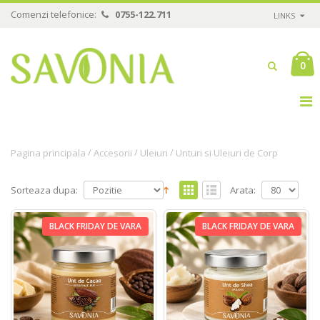
Comenzi telefonice:
0755-122.711
LINKS
0
/
/
/
Pagina principala
Accesorii
Uleiuri
Unturi si Uleiuri de Corp
Sorteaza dupa:
Arata:
BLACK FRIDAY DE VARA
BLACK FRIDAY DE VARA