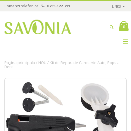
Comenzi telefonice:
0755-122.711
LINKS
0
/
/
Pagina principala
NOU
Kit de Reparatie Caroserie Auto, Pops a
Dent