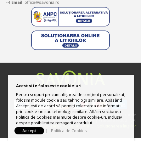
Email:
office@savonia.ro
Acest site foloseste cookie-uri
Pentru scopuri precum afișarea de conținut personalizat,
folosim module cookie sau tehnologii similare. Apăsând
Accept, ești de acord să permiți colectarea de informații
prin cookie-uri sau tehnologii similare. Află in sectiunea
© 2013-2025 Magazin online deţinut şi administrat de
Politica de Cookies mai multe despre cookie-uri, inclusiv
UNGURAS ION LUCIAN II CUI: RO33444158 | Preturile includ TVA.
despre posibilitatea retragerii acordului.
Politica de utilizare Cookie-uri
|
ANPC
|
Solutionarea litigiilor
Accept
|
Politica de Cookies