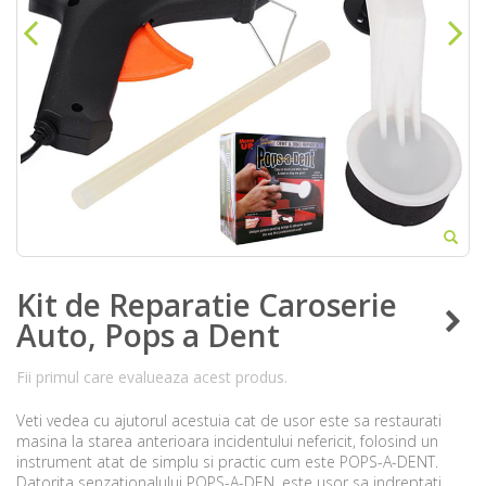
Kit de Reparatie Caroserie
Auto, Pops a Dent
Fii primul care evalueaza acest produs.
Veti vedea cu ajutorul acestuia cat de usor este sa restaurati
masina la starea anterioara incidentului nefericit, folosind un
instrument atat de simplu si practic cum este POPS-A-DENT.
Datorita senzationalului POPS-A-DEN, este usor sa indreptati