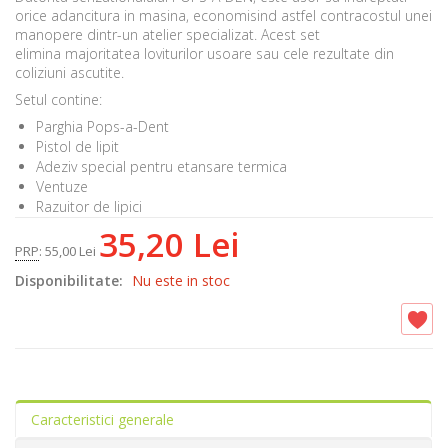
orice adancitura in masina, economisind astfel contracostul unei
manopere dintr-un atelier specializat. Acest set
elimina majoritatea loviturilor usoare sau cele rezultate din
coliziuni ascutite.
Setul contine:
Parghia Pops-a-Dent
Pistol de lipit
Adeziv special pentru etansare termica
Ventuze
Razuitor de lipici
35,20 Lei
PRP
:
55,00 Lei
Disponibilitate:
Nu este in stoc
Caracteristici generale