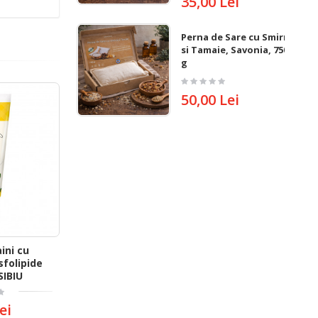
35,00 Lei
Perna de Sare cu Smirna
si Tamaie, Savonia, 750
g
50,00 Lei
ini cu
sfolipide
SIBIU
ei