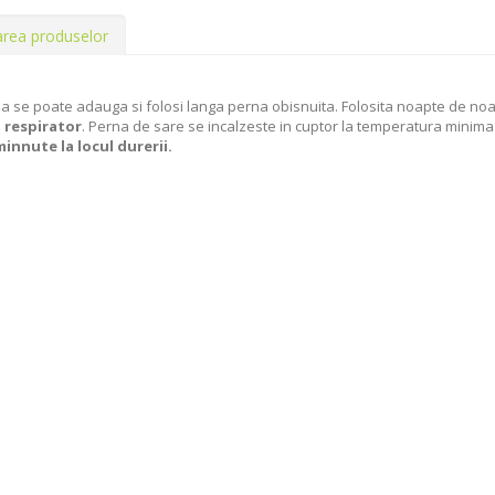
area produselor
 se poate adauga si folosi langa perna obisnuita. Folosita noapte de no
i respirator
. Perna de sare se incalzeste in cuptor la temperatura minim
minnute la locul durerii.