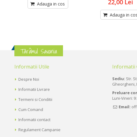
22,00 Lei
Adauga in cos
Adauga in co
Tărâmul Savonia
Informatii Utile
Informatii
Sediu:
Str. St
Despre Noi
Gheorgheni, 
Informatii Livrare
Preluare co
Luni-Vineri: 9
Termeni si Conditii
Email:
of
Cum Comand
Informatii contact
Regulament Campanie