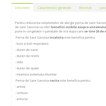
Descriere
Caracteristici generale
Recenzii
Livr
Pentru reducerea simptomelor de alergie perna de sare Savonia
de sare Savonia va oferi
beneficii vizibile asupra sistemulu
pune in congelator o jumatate de ora dupa care
se tine 20 de 
Perna de Sare Savonia
incalzita
este benefica pentru:
- tuse si boli respiratorii
- dureri de oase
- dureri de rinichi
- otita
- dureri de spate
- intarirea sistemului imunitar
Perna de Sare Savonia
racita
este benefica pentru:
- artrita
- contuzii
- entorse