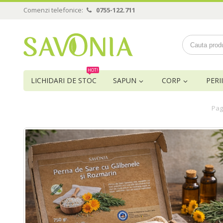
Comenzi telefonice:
0755-122.711
HOT!
LICHIDARI DE STOC
SAPUN
CORP
PERII
Pag