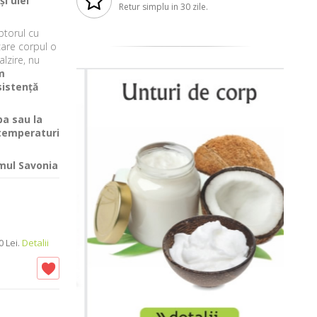
i ulei
Retur simplu in 30 zile.
ptorul cu
are corpul o
alzire, nu
m
sistență
ba sau la
 temperaturi
mul Savonia
 Lei.
Detalii