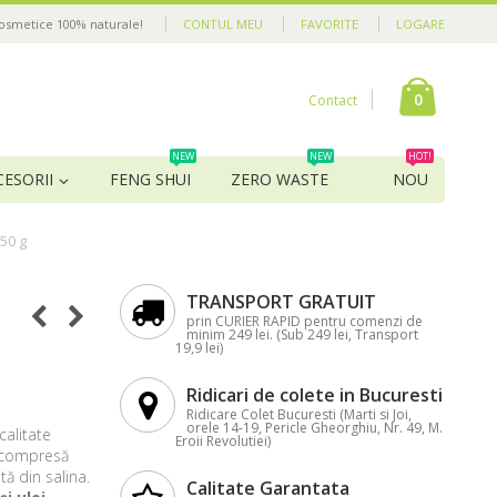
cosmetice 100% naturale!
CONTUL MEU
FAVORITE
LOGARE
0
Contact
NEW
NEW
HOT!
CESORII
FENG SHUI
ZERO WASTE
NOU
50 g
TRANSPORT GRATUIT
prin CURIER RAPID pentru comenzi de
minim 249 lei. (Sub 249 lei, Transport
19,9 lei)
Ridicari de colete in Bucuresti
Ridicare Colet Bucuresti (Marti si Joi,
orele 14-19, Pericle Gheorghiu, Nr. 49, M.
calitate
Eroii Revolutiei)
e compresă
ă din salina.
Calitate Garantata