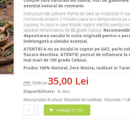
Conține sare naturală din salina, flori de gălbenele ș
esențial natural de rozmarin.
Instructiuni de utilizare: Perna de Sare se incalzeste in cu
microunde (maxim 2 minute) pana la o temperatura pe c
suporta. In cazul in care folositi cuptor electric pentru inc
depasiti temperatura de 80 grade Celsius.
Recomandă
depozitarea sacului în cutia originală pentru o per
îndelungată a uleiului esențial.
ATENTIE! A nu se incalzi in cuptor pe GAZ, pe/in so
flacara deschisa. ATENTIE: pericol de inflamare la
mai mari de 100 grade Celsius.
Produs 100% Natural, Zero Waste, realizat in Tara
35,00 Lei
PRP
:
50,00 Lei
Disponibilitate:
In stoc
Acest produs iti aduce
18
puncte de loialitate.
18 puncte = 1,80
Adauga in cos