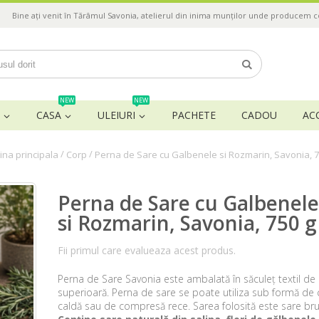
Bine ați venit în Tărâmul Savonia, atelierul din inima munților unde producem 
NEW
NEW
CASA
ULEIURI
PACHETE
CADOU
AC
/
/
ina principala
Corp
Perna de Sare cu Galbenele si Rozmarin, Savonia, 7
Perna de Sare cu Galbenele
si Rozmarin, Savonia, 750 g
Fii primul care evalueaza acest produs.
Perna de Sare Savonia este ambalată în săculeț textil de 
superioară. Perna de sare se poate utiliza sub formă d
caldă sau de compresă rece. Sarea folosită este sare brut