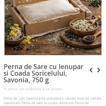
Perna de Sare cu Ienupar
si Coada Soricelului,
Savonia, 750 g
Fii primul care evalueaza acest produs.
Perna de Sare Savonia este ambalată în săculeț textil de calitate
superioară. Perna de sare se poate utiliza sub formă de