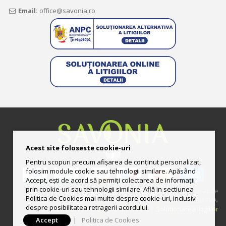
Email:
office@savonia.ro
Acest site foloseste cookie-uri
Pentru scopuri precum afișarea de conținut personalizat,
folosim module cookie sau tehnologii similare. Apăsând
Accept, ești de acord să permiți colectarea de informații
prin cookie-uri sau tehnologii similare. Află in sectiunea
© 2013-2025 Magazin online deţinut şi administrat de
Politica de Cookies mai multe despre cookie-uri, inclusiv
UNGURAS ION LUCIAN II CUI: RO33444158 | Preturile includ TVA.
despre posibilitatea retragerii acordului.
Politica de utilizare Cookie-uri
|
ANPC
|
Solutionarea litigiilor
Accept
|
Politica de Cookies