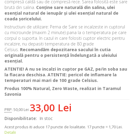
compresă caldă sau de compresă rece. Sarea folosită este sare
brută din salina.
Conține sare naturală din salina, ulei
esențial natural de ienupăr și ulei esențial natural de
coada șoricelului.
Instructiuni de utilizare: Perna de Sare se incalzeste in cuptorul
cu microunde (maxim 2 minute) pana la o temperatura pe care
corpul o suporta. In cazul in care folositi cuptor electric pentru
incalzire, nu depasiti temperatura de 80 grade
Celsius.
Recomandăm depozitarea sacului în cutia
originală pentru o persistență îndelungată a uleiului
esențial.
ATENTIE! A nu se incalzi in cuptor pe GAZ, pe/in soba sau
la flacara deschisa. ATENTIE: pericol de inflamare la
temperaturi mai mari de 100 grade Celsius.
Produs 100% Natural, Zero Waste, realizat in Taramul
Savonia
33,00 Lei
PRP
:
50,00 Lei
Disponibilitate:
In stoc
Acest produs iti aduce
17
puncte de loialitate.
17 puncte = 1,70 Lei.
Detalii