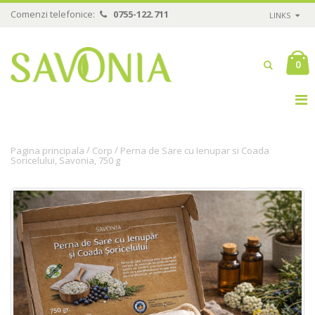
Comenzi telefonice:
0755-122.711
LINKS
0
/
/
Pagina principala
Corp
Perna de Sare cu Ienupar si Coada
Soricelului, Savonia, 750 g