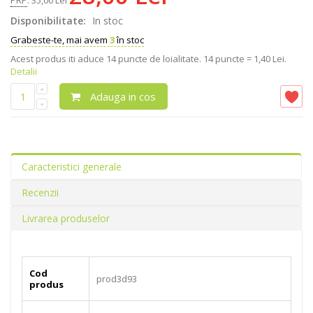
PRP
:
35,00 Lei
Disponibilitate:
In stoc
Grabeste-te, mai avem
3
în stoc
Acest produs iti aduce
14
puncte de loialitate.
14 puncte = 1,40 Lei.
Detalii
Adauga in cos
Caracteristici generale
Recenzii
Livrarea produselor
Cod
prod3d93
produs