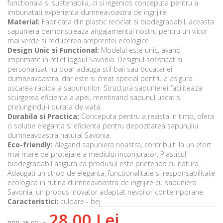
functionala si sustenabila, ci si ingenios conceputa pentru a
imbunatati experienta dumneavoastra de ingrijire.
Material:
Fabricata din plastic reciclat si biodegradabil, aceasta
sapuniera demonstreaza angajamentul nostru pentru un viitor
mai verde si reducerea amprentei ecologice.
Design Unic si Functional:
Modelul este unic, avand
imprimate in relief logoul Savonia. Designul sofisticat si
personalizat nu doar adauga stil baii sau bucatariei
dumneavoastra, dar este si creat special pentru a asigura
uscarea rapida a sapunurilor. Structura sapunierei faciliteaza
scurgerea eficienta a apei, mentinand sapunul uscat si
prelungindu-i durata de viata.
Durabila si Practica:
Conceputa pentru a rezista in timp, ofera
o solutie eleganta si eficienta pentru depozitarea sapunului
dumneavoastra natural Savonia.
Eco-friendly:
Alegand sapuniera noastra, contribuiti la un efort
mai mare de protejare a mediului inconjurator. Plasticul
biodegradabil asigura ca produsul este prietenos cu natura.
Adaugati un strop de eleganta, functionalitate si responsabilitate
ecologica in rutina dumneavoastra de ingrijire cu sapuniera
Savonia, un produs inovator adaptat nevoilor contemporane.
Caracteristici:
culoare - bej
28,00 Lei