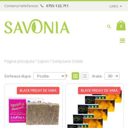
Comenzi telefonice:
0755-122.711
LINKS
0
/
/
Pagina principala
Sapun
Sampoane Solide
Sorteaza dupa:
Arata:
BLACK FRIDAY DE VARA
BLACK FRIDAY DE VARA