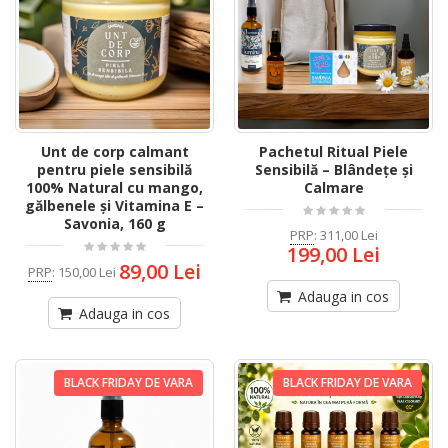
Unt de corp calmant
Pachetul Ritual Piele
pentru piele sensibilă
Sensibilă – Blândețe și
100% Natural cu mango,
Calmare
gălbenele și Vitamina E –
Savonia, 160 g
PRP
:
311,00 Lei
199,00 Lei
89,00 Lei
PRP
:
150,00 Lei
Adauga in cos
Adauga in cos
BLACK FRIDAY DE VARA
BLACK FRIDAY DE VARA