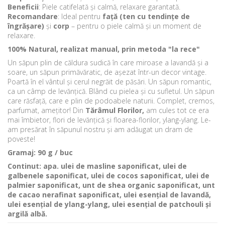
Beneficii
: Piele catifelată și calmă, relaxare garantată.
Recomandare
: Ideal pentru
față (ten cu tendințe de
îngrășare)
și
corp
– pentru o piele calmă și un moment de
relaxare.
100% Natural, realizat manual, prin metoda "la rece"
Un săpun plin de căldura sudică în care miroase a lavandă și a
soare, un săpun primăvăratic, de așezat într-un decor vintage.
Poartă în el vântul și cerul negrăit de păsări. Un săpun romantic,
ca un câmp de levănțică. Blând cu pielea și cu sufletul. Un săpun
care răsfață, care e plin de podoabele naturii. Complet, cremos,
parfumat, ameţitor! Din
Tărâmul Florilor,
am cules tot ce era
mai îmbietor, flori de levănțică și floarea-florilor, ylang-ylang. Le-
am presărat în săpunul nostru și am adăugat un dram de
poveste!
Gramaj: 90 g / buc
Continut: apa. ulei de masline saponificat, ulei de
galbenele saponificat, ulei de cocos saponificat, ulei de
palmier saponificat, unt de shea organic saponificat, unt
de cacao nerafinat saponificat,
ulei esențial de lavandă,
ulei esențial de ylang-ylang, ulei esențial de patchouli și
argilă albă.