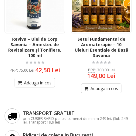
Reviva – Ulei de Corp
Setul Fundamental de
Savonia – Amestec de
Aromaterapie – 10
Revitalizare și Tonifiere,
Uleiuri Esențiale de Bază
100 ml
Savonia
42,50 Lei
PRP
:
300,00 Lei
PRP
:
75,00 Lei
149,00 Lei
Adauga in cos
Adauga in cos
TRANSPORT GRATUIT
prin CURIER RAPID pentru comenzi de minim 249 lei. (Sub 249
lei, Transport 19,9 lei)
Ridicari de colete in Bucuresti