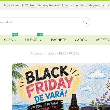
Bine ați venit în Tărâmul Savonia, atelierul din inima munților unde producem 
NEW
NEW
CASA
ULEIURI
PACHETE
CADOU
ACCESOR
/
Pagina principala
BLACK FRIDAY