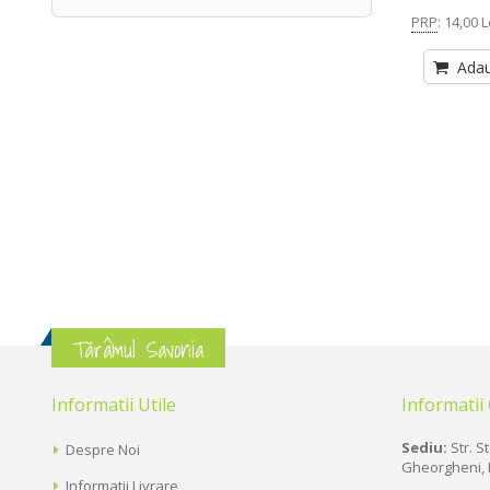
PRP
:
14,00 L
Adau
Tărâmul Savonia
Informatii Utile
Informatii
Sediu:
Str. St
Despre Noi
Gheorgheni, 
Informatii Livrare