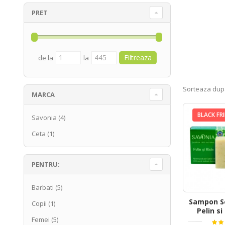
PRET
de la
la
Sorteaza dup
MARCA
BLACK FR
Savonia
(4)
Ceta
(1)
PENTRU:
Barbati
(5)
Sampon So
Copii
(1)
Pelin si
Femei
(5)