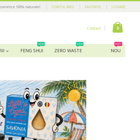
cosmetice 100% naturale!
CONTUL MEU
FAVORITE
LOGARE
0
Contact
NEW
NEW
HOT!
II
FENG SHUI
ZERO WASTE
NOU