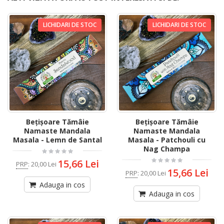
LICHIDARI DE STOC
LICHIDARI DE STOC
Bețișoare Tămâie
Bețișoare Tămâie
Namaste Mandala
Namaste Mandala
Masala - Lemn de Santal
Masala - Patchouli cu
Nag Champa
15,66 Lei
PRP
:
20,00 Lei
15,66 Lei
PRP
:
20,00 Lei
Adauga in cos
Adauga in cos