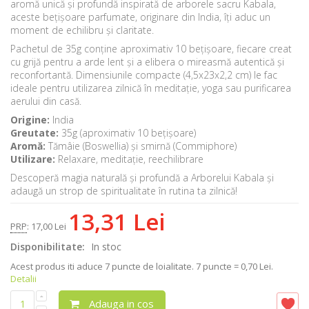
aromă unică și profundă inspirată de arborele sacru Kabala,
aceste bețișoare parfumate, originare din India, îți aduc un
moment de echilibru și claritate.
Pachetul de 35g conține aproximativ 10 bețișoare, fiecare creat
cu grijă pentru a arde lent și a elibera o mireasmă autentică și
reconfortantă. Dimensiunile compacte (4,5x23x2,2 cm) le fac
ideale pentru utilizarea zilnică în meditație, yoga sau purificarea
aerului din casă.
Origine:
India
Greutate:
35g (aproximativ 10 bețișoare)
Aromă:
Tămâie (Boswellia) și smirnă (Commiphore)
Utilizare:
Relaxare, meditație, reechilibrare
Descoperă magia naturală și profundă a Arborelui Kabala și
adaugă un strop de spiritualitate în rutina ta zilnică!
13,31 Lei
PRP
:
17,00 Lei
Disponibilitate:
In stoc
Acest produs iti aduce
7
puncte de loialitate.
7 puncte = 0,70 Lei.
Detalii
Adauga in cos