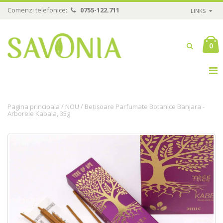
Comenzi telefonice:
0755-122.711
LINKS
0
/
/
Pagina principala
NOU
Bețișoare Parfumate Botanice Banjara -
Arborele Kabala, 35g