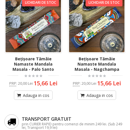
LICHIDARI DE STOC
LICHIDARI DE STOC
Bețișoare Tămâie
Bețișoare Tămâie
Namaste Mandala
Namaste Mandala
Masala - Palo Santo
Masala - Nagchampa
15,66 Lei
15,66 Lei
PRP
:
20,00 Lei
PRP
:
20,00 Lei
Adauga in cos
Adauga in cos
TRANSPORT GRATUIT
prin CURIER RAPID pentru comenzi de minim 249 lei. (Sub 249
lei, Transport 19,9 lei)