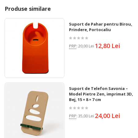
Produse similare
Suport de Pahar pentru Birou, cu
Prindere, Portocaliu
12,80 Lei
PRP
:
20,00 Lei
Suport de Telefon Savonia –
Model Pietre Zen, imprimat 3D,
Bej, 15 × 8 × 7 cm
24,00 Lei
PRP
:
35,00 Lei