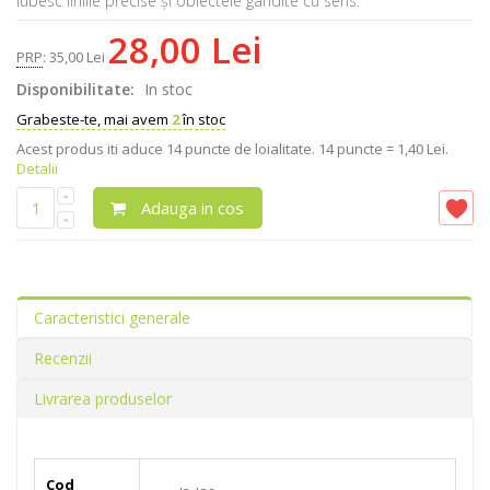
iubesc liniile precise și obiectele gândite cu sens.
28,00 Lei
PRP
:
35,00 Lei
Disponibilitate:
In stoc
Grabeste-te, mai avem
2
în stoc
Acest produs iti aduce
14
puncte de loialitate.
14 puncte = 1,40 Lei.
Detalii
Adauga in cos
Caracteristici generale
Recenzii
Livrarea produselor
Cod