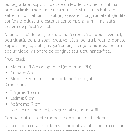
biodegradabil, suportul de telefon Model Geometric îmbină
precizia liniilor moderne cu calmul unei structuri echilibrate.
Patternul format din linii subțiri, așezate în unghiuri atent gândite,
conferă produsului o estetică contemporană, minimalistă și
extrem de plăcută vizual.
Nuanța caldă de bej și textura mată creează un obiect versatil,
potrivit atât pentru spații creative, cât și pentru birouri ordonate.
Suportul negru, stabil, asigură un unghi ergonomic ideal pentru
apeluri video, vizionare de conținut sau lucru hands-free.
Proprietăți:
Material: PLA biodegradabil (imprimare 3D)
Culoare: Alb
Model: Geometric – linii moderne încrucișate
Dimensiuni:
Înălțime: 15 cm
Lățime: 8 cm
Adâncime: 7 cm
Utilizare: birou, noptieră, spații creative, home-office
Compatibilitate: toate modelele obișnuite de telefoane
Un accesoriu curat, modern și echilibrat vizual — pentru cei care