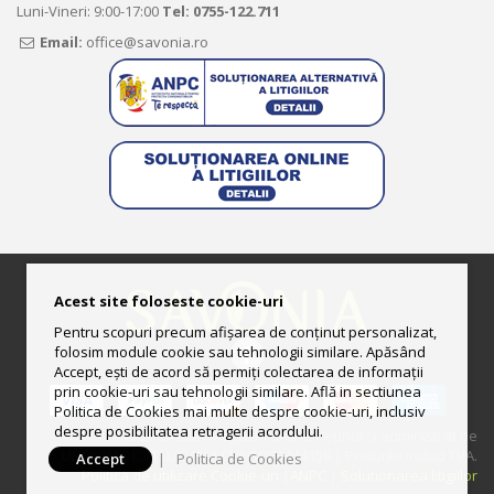
Luni-Vineri: 9:00-17:00
Tel:
0755-122.711
Email:
office@savonia.ro
Acest site foloseste cookie-uri
Pentru scopuri precum afișarea de conținut personalizat,
folosim module cookie sau tehnologii similare. Apăsând
Accept, ești de acord să permiți colectarea de informații
prin cookie-uri sau tehnologii similare. Află in sectiunea
Politica de Cookies mai multe despre cookie-uri, inclusiv
despre posibilitatea retragerii acordului.
© 2013-2025 Magazin online deţinut şi administrat de
UNGURAS ION LUCIAN II CUI: RO33444158 | Preturile includ TVA.
Accept
|
Politica de Cookies
Politica de utilizare Cookie-uri
|
ANPC
|
Solutionarea litigiilor