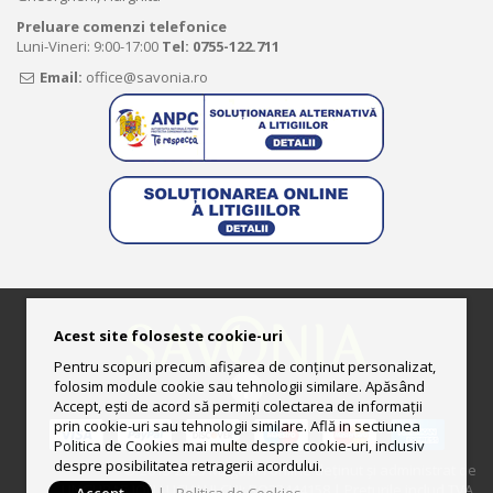
Preluare comenzi telefonice
Luni-Vineri: 9:00-17:00
Tel:
0755-122.711
Email:
office@savonia.ro
Acest site foloseste cookie-uri
Pentru scopuri precum afișarea de conținut personalizat,
folosim module cookie sau tehnologii similare. Apăsând
Accept, ești de acord să permiți colectarea de informații
prin cookie-uri sau tehnologii similare. Află in sectiunea
Politica de Cookies mai multe despre cookie-uri, inclusiv
despre posibilitatea retragerii acordului.
© 2013-2025 Magazin online deţinut şi administrat de
UNGURAS ION LUCIAN II CUI: RO33444158 | Preturile includ TVA.