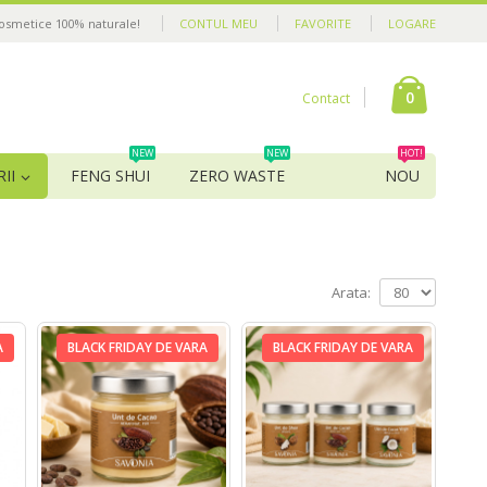
cosmetice 100% naturale!
CONTUL MEU
FAVORITE
LOGARE
0
Contact
NEW
NEW
HOT!
II
FENG SHUI
ZERO WASTE
NOU
Arata:
A
BLACK FRIDAY DE VARA
BLACK FRIDAY DE VARA