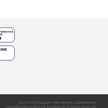
© 2013-2025 Magazin online deţinut şi administrat de
UNGURAS ION LUCIAN II CUI: RO33444158 | Preturile includ TVA.