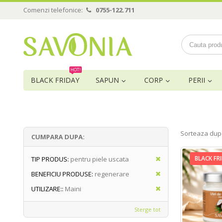
Comenzi telefonice:
0755-122.711
HOT!
BLACK FRIDAY
SAPUN
CORP
PERII
Sorteaza dup
CUMPARA DUPA:
BLACK FR
TIP PRODUS:
pentru piele uscata
BENEFICIU PRODUSE:
regenerare
UTILIZARE::
Maini
Sterge tot