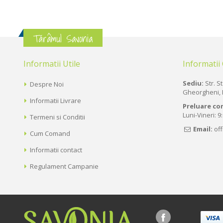
Tărâmul Savonia
Informatii Utile
Informatii
Sediu:
Str. St
Despre Noi
Gheorgheni, 
Informatii Livrare
Preluare co
Luni-Vineri: 9
Termeni si Conditii
Email:
of
Cum Comand
Informatii contact
Regulament Campanie