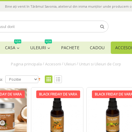
Bine ați venit în Tărâmul Savonia, atelierul din inima munților unde producem 
NEW
NEW
CASA
ULEIURI
PACHETE
CADOU
ACCESOR
/
/
/
Pagina principala
Accesorii
Uleiuri
Unturi si Uleiuri de Corp
a:
IDAY DE VARA
BLACK FRIDAY DE VARA
BLACK FRIDAY DE VAR