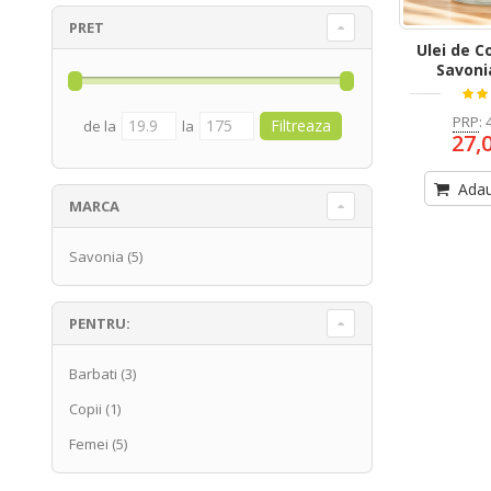
PRET
Ulei de C
Savoni
PRP
:
de la
la
27,
Adau
MARCA
Savonia
(5)
PENTRU:
Barbati
(3)
Copii
(1)
Femei
(5)