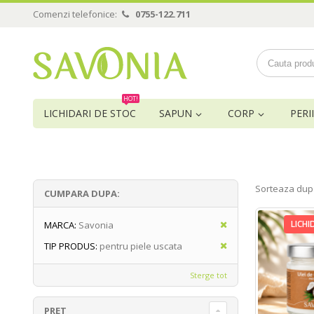
Comenzi telefonice:
0755-122.711
HOT!
LICHIDARI DE STOC
SAPUN
CORP
PERII
Sorteaza dup
CUMPARA DUPA:
LICHI
MARCA:
Savonia
TIP PRODUS:
pentru piele uscata
Sterge tot
PRET