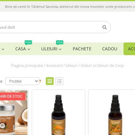
Bine ați venit în Tărâmul Savonia, atelierul din inima munților unde producem 
NEW
NEW
CASA
ULEIURI
PACHETE
CADOU
AC
/
/
/
Pagina principala
Accesorii
Uleiuri
Unturi si Uleiuri de Corp
a:
DARI DE STOC