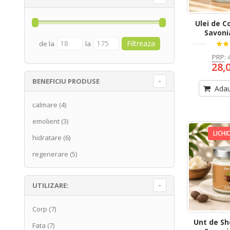
Ulei de C
Savoni
de la
la
PRP
:
28,
BENEFICIU PRODUSE
Adau
calmare
(4)
emolient
(3)
LICHI
hidratare
(6)
regenerare
(5)
UTILIZARE:
Corp
(7)
Unt de Sh
Fata
(7)