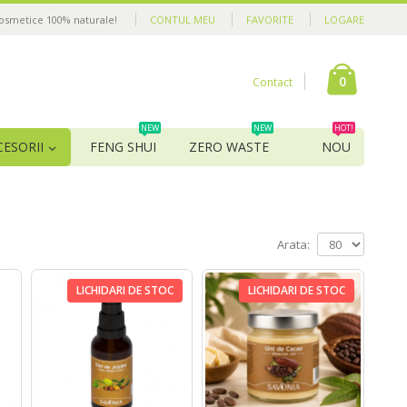
cosmetice 100% naturale!
CONTUL MEU
FAVORITE
LOGARE
0
Contact
NEW
NEW
HOT!
CESORII
FENG SHUI
ZERO WASTE
NOU
Arata:
LICHIDARI DE STOC
LICHIDARI DE STOC